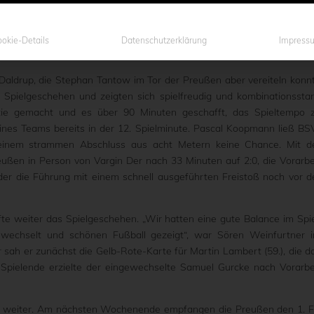
rsuchen, das Derby für uns zu entscheiden.“ Mit diesem Ziel trat d
ergangenen Wochenende zum innerstädtischen Duell gegen den B
nfurtner und Dennis Schunke trainierten Adlerträger verdient mit 4
okie-Details
Datenschutzerklärung
Impress
Daldrup, die Stephan Tantow im Tor der Preußen aber vereiteln konn
 Spielgeschehen und zeigten sich spielfreudig und kombinationsstar
tie gemacht und es über 90 Minuten geschafft, das Spieltempo 
ines Teams bereits in der 12. Spielminute. Pascal Koopmann ließ BS
inem strammen Abschluss aus acht Metern keine Chance. Mit d
ußen in Person von Vargin Der nach 33 Minuten auf 2:0, die Vorarbe
er die Führung mit einem schnell ausgeführten Freistoß noch vor d
lfte weiter das Spielgeschehen. „Wir hatten eine gute Balance im Spie
wechselt und schönen Fußball gezeigt“, war Sören Weinfurtner 
r sah er zunächst die Gelb-Rote-Karte für Martin Lambert (59.), die d
r Spielende erzielte der eingewechselte Samuel Gurcke nach Vorarbe
n weiter. Am nächsten Wochenende empfangen die Preußen den 1. 