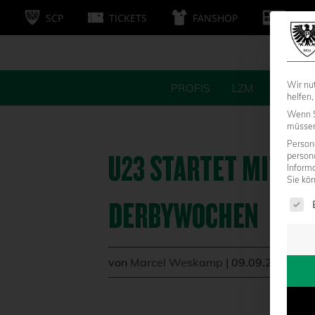
SCP
TICKETS
FANSHOP
MITG
Wir nu
PROFIS
LZM
FANS
helfen,
Wenn S
müssen 
Persone
U23 STARTET MIT 4:0
person
Inform
Sie kö
Es fol
DERBYWOCHEN
von
Marcel Weskamp
|
09.09.2013 - 1