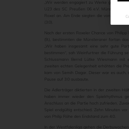
„Wir werden engagiert zu Werke gehen und ve
U23 des SC Preußen 06 e.V. Münster am v
Roxel an. Am Ende siegten die von Sören Wei
Co
(3:0).
Nach der ersten Roxeler Chance von Philipp 
(9.), bestimmten die Münsteraner fortan das
„Wir haben insgesamt eine sehr gute Par
bestimmen“, sah Weinfurtner die Führung se
Schlussmann Bernd Lütke Wiesmann mit e
zweiten echten Gelegenheit erhöhten die Pre
kam von Semih Dagar. Dieser war es auch, d
Pause auf 3:0 ausbaute.
Die Adlerträger diktierten in der zweiten Hä
haben immer wieder den Spielrhythmus ge
Anschluss an die Partie hoch zufrieden. Zuvo
Spiel endgültig entschied. Zehn Minuten vo
von Philip Röhe den Endstand zum 4:0.
In der Westfalenliga gehen die Derbywoche