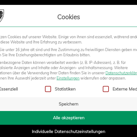
LIEDSCHAFT
Cookies
tzen Cookies auf unserer Website. Einige von ihnen sind essenziell, während and
STADION
BUSINESS
KIDS &
 diese Website und Ihre Erfahrung zu verbessern.
ie unter 16 Jahre alt sind und Ihre Zustimmung zu freiwilligen Diensten geben m
Sie Ihre Erziehungsberechtigten um Erlaubnis bitten.
nbezogene Daten können verarbeitet werden (z. B. IP-Adressen), z. B. für
 GEGEN ROXEL IN DIE
alisierte Anzeigen und Inhalte oder Anzeigen- und Inhaltsmessung.
Weitere
ationen über die Verwendung Ihrer Daten finden Sie in unserer
Datenschutzerklä
nnen Ihre Auswahl jederzeit unter
Einstellungen
widerrufen oder anpassen.
gt eine Liste der Service-Gruppen, für die eine Einwilligung erteilt w
Essenziell
Statistiken
Externe Med
Speichern
4:16
Alle akzeptieren
Individuelle Datenschutzeinstellungen