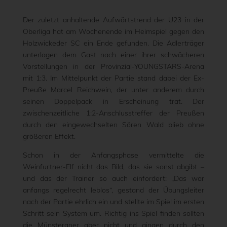
Der zuletzt anhaltende Aufwärtstrend der U23 in der
Oberliga hat am Wochenende im Heimspiel gegen den
Holzwickeder SC ein Ende gefunden. Die Adlerträger
unterlagen dem Gast nach einer ihrer schwächeren
Vorstellungen in der Provinzial-YOUNGSTARS-Arena
mit 1:3. Im Mittelpunkt der Partie stand dabei der Ex-
Preuße Marcel Reichwein, der unter anderem durch
seinen Doppelpack in Erscheinung trat. Der
zwischenzeitliche 1:2-Anschlusstreffer der Preußen
durch den eingewechselten Sören Wald blieb ohne
größeren Effekt.
Schon in der Anfangsphase vermittelte die
Weinfurtner-Elf nicht das Bild, das sie sonst abgibt –
und das der Trainer so auch einfordert: „Das war
anfangs regelrecht leblos“, gestand der Übungsleiter
nach der Partie ehrlich ein und stellte im Spiel im ersten
Schritt sein System um. Richtig ins Spiel finden sollten
die Münsteraner aber nicht und gingen durch den