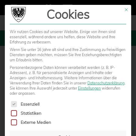
Cookies
Mit die
Wir nutzen Cookies auf unserer Website. Einige von ihnen sind
essenziell, während andere uns helfen, diese Website und Ihre
MENU
Erfahrung zu verbessern.
Wenn Sie unter 16 Jahre alt sind und Ihre Zustimmung zu freiwilligen
Diensten geben möchten, müssen Sie Ihre Erziehungsberechtigten
um Erlaubnis bitten.
Personenbezogene Daten können verarbeitet werden (z. B. IP-
Adressen), z. B. für personalisierte Anzeigen und Inhalte oder
Anzeigen- und Inhaltsmessung.
Weitere Informationen über die
Verwendung Ihrer Daten finden Sie in unserer
Datenschutzerklärung
.
Sie können Ihre Auswahl jederzeit unter
Einstellungen
widerrufen
oder anpassen.
Es folgt eine Liste der Service-Gruppen, für die eine Einwilligun
Essenziell
Statistiken
U23: REICHWEIN DOPPELPACK UND
Externe Medien
SCHWACHE LEISTUNG FÜHREN ZUR 1:3-