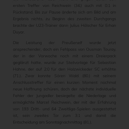
ersten Treffer von Reichwein (34.) auch mit 0:1 in
Rückstand. Bis zur Pause änderte sich am Bild und am
Ergebnis nichts, zu Beginn des zweiten Durchgangs
brachte der U23-Trainer dann Julius Hölscher für Erhan
Duyar.
Die Leistung der Preußenelf wurde jetzt
ansprechender, doch ein Fehlpass von Ousman Touray,
der in der Vorwoche noch mit einem Dreierpack
geglänzt hatte, wurde zur Steilvorlage für Sebastian
Hahne, der auf 2:0 für den Holzwickeder SC erhöhte
(71.). Zwar konnte Sören Wald (80.) mit seinem
Anschlusstreffer für einen kurzen Moment nochmal
neue Hoffnung schüren, doch der nächste individuelle
Fehler der Jungadler besiegelte die Niederlage und
ermöglichte Marcel Reichwein, der mit der Erfahrung
von 193 Dritt- und 64 Zweitliga-Spielen ausgestattet
ist, sein zweites Tor zum 3:1 und damit die
Entscheidung am Sonntagnachmittag (81.).