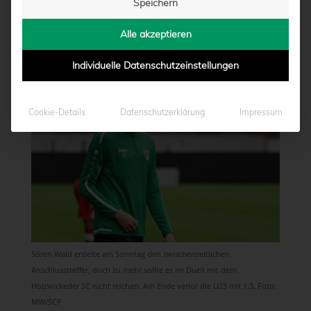
Speichern
NIEDERLAGE
Alle akzeptieren
von
Moritz Schwegmann
|
09.03.2020 - 15:20
Individuelle Datenschutzeinstellungen
Cookie-Details
Datenschutzerklärung
Impressum
Sören Wald erzielte am Sonntag den zwischenzeitlichen
Anschlusstreffer, doch zu mehr sollte es im Duell mit dem
Holzwickeder SC nicht reichen. Am Ende verlor die U23 mit 1:3. Foto:
MW/SCP