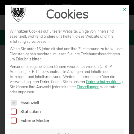
Cookies
Mit die
Wir nutzen Cookies auf unserer Website. Einige von ihnen sind
essenziell, während andere uns helfen, diese Website und Ihre
MENU
Erfahrung zu verbessern.
Wenn Sie unter 16 Jahre alt sind und Ihre Zustimmung zu freiwilligen
Diensten geben möchten, müssen Sie Ihre Erziehungsberechtigten
um Erlaubnis bitten.
Personenbezogene Daten können verarbeitet werden (z. B. IP-
Adressen), z. B. für personalisierte Anzeigen und Inhalte oder
Anzeigen- und Inhaltsmessung.
Weitere Informationen über die
Verwendung Ihrer Daten finden Sie in unserer
Datenschutzerklärung
.
Sie können Ihre Auswahl jederzeit unter
Einstellungen
widerrufen
oder anpassen.
Es folgt eine Liste der Service-Gruppen, für die eine Einwilligun
Essenziell
Statistiken
U23: NACH RÜCKSCHLAG SOLL IN SINSEN
Externe Medien
WIEDER GEPUNKTET WERDEN