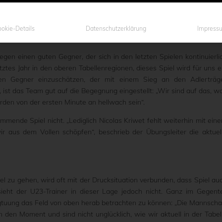
 gastiert die U23 des SC Preußen 06 e.V. Münster beim ärgst
yniederlage gegen den 1. FC Gievenbeck möchte die Mannschaft v
r finden und die drei Punkte mit nach Hause nehmen. Einen Spazierga
okie-Details
Datenschutzerklärung
Impress
wird es jedoch nicht.
egen einen guten Gegner, der sich in den letzten Spielen kontinuierli
ztes Jahr in den oberen Tabellenregionen, dieses Spiel wird für uns e
en Gegner einzuschätzen, der mit einem Sieg an den Adlerträg
, ist das Team gut auf die Begegnung eingestellt: „Wir sind auf das, w
den von der ersten Minute an hellwach sein“.
mmende Spiel nicht. „Lediglich Nicolas Kriwet fehlt weiterhin mit ein
r aus dem Vollen schöpfen“, beschrieb der Übungsleiter die aktuel
iel zu gehen, wird oft mit der Drucksituation verbunden, dass Spiel au
eht der U23-Trainer in dieser Lage jedoch nicht. Ganz im Gegente
gtuung das Feld von oben herab betrachten zu können: „Die Mannscha
 den Moment und sind nicht unglücklich, wie wir aktuell in der Tabel