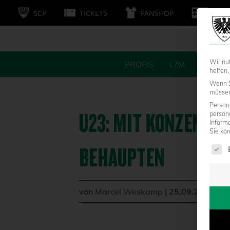
SCP
TICKETS
FANSHOP
MITG
Wir nu
PROFIS
LZM
FANS
helfen,
Wenn S
müssen 
Persone
U23: MIT KONZENTRA
person
Inform
Sie kö
Es fol
BEHAUPTEN
von
Marcel Weskamp
|
25.09.2014 - 1