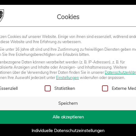
LIEDSCHAFT
Cookies
tzen Cookies auf unserer Website. Einige von ihnen sind essenziell, während and
STADION
BUSINESS
KIDS &
 diese Website und Ihre Erfahrung zu verbessern.
ie unter 16 Jahre alt sind und Ihre Zustimmung zu freiwilligen Diensten geben m
Sie Ihre Erziehungsberechtigten um Erlaubnis bitten.
nbezogene Daten können verarbeitet werden (z. B. IP-Adressen), z. B. für
TION DIE TABELLENSPITZE
alisierte Anzeigen und Inhalte oder Anzeigen- und Inhaltsmessung.
Weitere
ationen über die Verwendung Ihrer Daten finden Sie in unserer
Datenschutzerklä
nnen Ihre Auswahl jederzeit unter
Einstellungen
widerrufen oder anpassen.
gt eine Liste der Service-Gruppen, für die eine Einwilligung erteilt w
Essenziell
Statistiken
Externe Med
Speichern
6:40
Alle akzeptieren
Individuelle Datenschutzeinstellungen