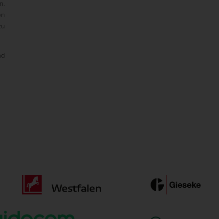
n.
en
zu
nd