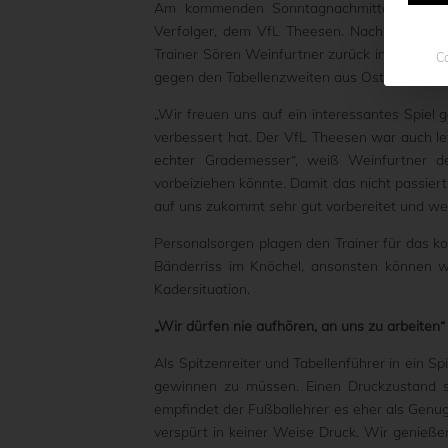
Am kommenden Sonntagnachmittag (16:00)
Verfolger, dem VfL Theesen. Nach der Derb
Trainer Sören Weinfurtner zurück in die Spu
Co
gegen den Tabellenzweiten aus Ostwestfalen 
„Wir freuen uns auf ein interessantes Spiel g
verbessert hat. Der VfL Theesen war auch let
echter Grademesser“, weiß Weinfurtner d
vorbeiziehen könnte. Damit das nicht passiert
auf uns zukommt sehr gut vorbereitet und wer
Personalsorgen plagen den Trainer für das ko
Bänderriss im Knöchel, ansonsten können wi
Kadersituation.
„Wir dürfen nie aufhören, an uns zu arbeiten“
Als Spitzenreiter und Tabellenführer in ein Sp
gewinnen zu müssen. Einen Druckzustand si
empfindet der Fußballehrer es eher als Genu
verspürt in keiner Weise Druck. Wir genießen