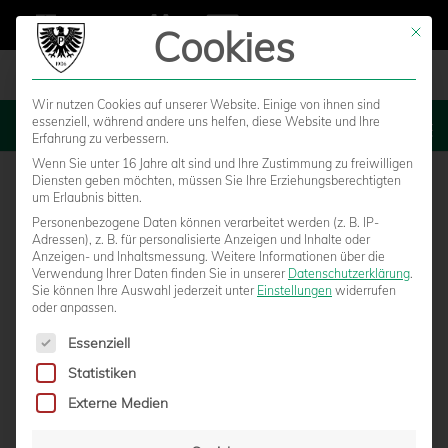
Cookies
Mit die
Wir nutzen Cookies auf unserer Website. Einige von ihnen sind
essenziell, während andere uns helfen, diese Website und Ihre
MENU
Erfahrung zu verbessern.
Wenn Sie unter 16 Jahre alt sind und Ihre Zustimmung zu freiwilligen
Diensten geben möchten, müssen Sie Ihre Erziehungsberechtigten
um Erlaubnis bitten.
Personenbezogene Daten können verarbeitet werden (z. B. IP-
Adressen), z. B. für personalisierte Anzeigen und Inhalte oder
Anzeigen- und Inhaltsmessung.
Weitere Informationen über die
Verwendung Ihrer Daten finden Sie in unserer
Datenschutzerklärung
.
Sie können Ihre Auswahl jederzeit unter
Einstellungen
widerrufen
oder anpassen.
Es folgt eine Liste der Service-Gruppen, für die eine Einwilligun
Essenziell
Statistiken
U23 IST IN HEIDEN BEIM
Externe Medien
TABELLENLETZTEN GEFORDERT