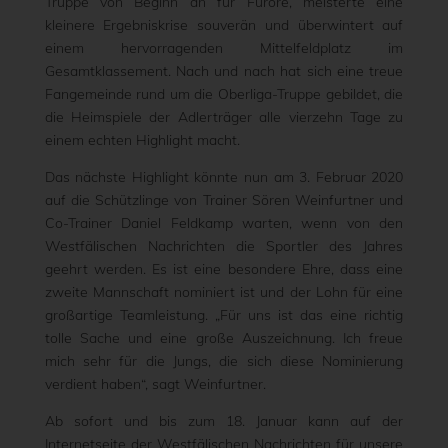
Truppe von Beginn an für Furore, meisterte eine
kleinere Ergebniskrise souverän und überwintert auf
einem hervorragenden Mittelfeldplatz im
Gesamtklassement. Nach und nach hat sich eine treue
Fangemeinde rund um die Oberliga-Truppe gebildet, die
die Heimspiele der Adlerträger alle vierzehn Tage zu
einem echten Highlight macht.
Das nächste Highlight könnte nun am 3. Februar 2020
auf die Schützlinge von Trainer Sören Weinfurtner und
Co-Trainer Daniel Feldkamp warten, wenn von den
Westfälischen Nachrichten die Sportler des Jahres
geehrt werden. Es ist eine besondere Ehre, dass eine
zweite Mannschaft nominiert ist und der Lohn für eine
großartige Teamleistung. „Für uns ist das eine richtig
tolle Sache und eine große Auszeichnung. Ich freue
mich sehr für die Jungs, die sich diese Nominierung
verdient haben“, sagt Weinfurtner.
Ab sofort und bis zum 18. Januar kann auf der
Internetseite der Westfälischen Nachrichten für unsere