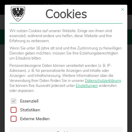
Cookies
Mit die
Wir nutzen Cookies auf unserer Website. Einige von ihnen sind
essenziell, während andere uns helfen, diese Website und Ihre
MENU
Erfahrung zu verbessern.
Wenn Sie unter 16 Jahre alt sind und Ihre Zustimmung zu freiwilligen
Diensten geben möchten, müssen Sie Ihre Erziehungsberechtigten
um Erlaubnis bitten.
Personenbezogene Daten können verarbeitet werden (z. B. IP-
Adressen), z. B. für personalisierte Anzeigen und Inhalte oder
Anzeigen- und Inhaltsmessung.
Weitere Informationen über die
Verwendung Ihrer Daten finden Sie in unserer
Datenschutzerklärung
.
Sie können Ihre Auswahl jederzeit unter
Einstellungen
widerrufen
oder anpassen.
Es folgt eine Liste der Service-Gruppen, für die eine Einwilligun
Essenziell
Statistiken
U23 ALS MANNSCHAFT DES JAHRES
Externe Medien
NOMINIERT