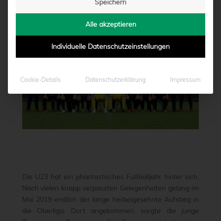
Speichern
von
Marcel Weskamp
|
18.12.2019 - 17:52
Alle akzeptieren
Individuelle Datenschutzeinstellungen
Cookie-Details
Datenschutzerklärung
Impressum
Die U23 hat ein phantastisches Fußballjahr hinter sich.
Nach vielen knapp verpassten Gelegenheiten gelang im
Mai 2019 endlich der lange herbeigesehnte Aufstieg in
die Oberliga. Dort angekommen, sorgte die junge