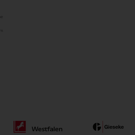
ne
am