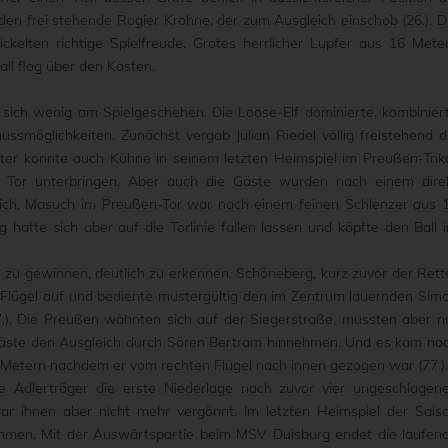
den frei stehende Rogier Krohne, der zum Ausgleich einschob (26.). D
elten richtige Spielfreude. Grotes herrlicher Lupfer aus 16 Mete
ll flog über den Kasten.
sich wenig am Spielgeschehen. Die Loose-Elf dominierte, kombinier
hussmöglichkeiten. Zunächst vergab Julian Riedel völlig freistehend d
äter konnte auch Kühne in seinem letzten Heimspiel im Preußen-Trik
n Tor unterbringen. Aber auch die Gäste wurden nach einem dire
lich. Masuch im Preußen-Tor war nach einem feinen Schlenzer aus 
hatte sich aber auf die Torlinie fallen lassen und köpfte den Ball 
l zu gewinnen, deutlich zu erkennen. Schöneberg, kurz zuvor der Rett
n Flügel auf und bediente mustergültig den im Zentrum lauernden Sim
7.). Die Preußen wähnten sich auf der Siegerstraße, mussten aber n
Gäste den Ausgleich durch Sören Bertram hinnehmen. Und es kam no
7 Metern nachdem er vom rechten Flügel nach innen gezogen war (77.)
e Adlerträger die erste Niederlage nach zuvor vier ungeschlagen
 war ihnen aber nicht mehr vergönnt. Im letzten Heimspiel der Sais
nehmen. Mit der Auswärtspartie beim MSV Duisburg endet die laufen