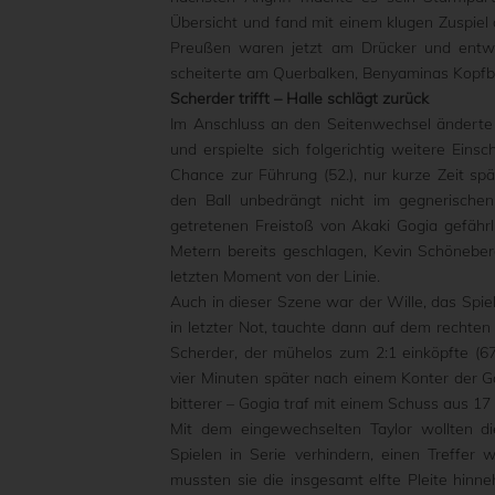
Übersicht und fand mit einem klugen Zuspiel 
Preußen waren jetzt am Drücker und entwick
scheiterte am Querbalken, Benyaminas Kopfba
Scherder trifft – Halle schlägt zurück
Im Anschluss an den Seitenwechsel änderte 
und erspielte sich folgerichtig weitere Einsc
Chance zur Führung (52.), nur kurze Zeit sp
den Ball unbedrängt nicht im gegnerische
getretenen Freistoß von Akaki Gogia gefähr
Metern bereits geschlagen, Kevin Schöneberg 
letzten Moment von der Linie.
Auch in dieser Szene war der Wille, das Spie
in letzter Not, tauchte dann auf dem rechte
Scherder, der mühelos zum 2:1 einköpfte (6
vier Minuten später nach einem Konter der 
bitterer – Gogia traf mit einem Schuss aus 1
Mit dem eingewechselten Taylor wollten di
Spielen in Serie verhindern, einen Treffer
mussten sie die insgesamt elfte Pleite hin