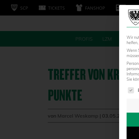
SCP
TICKETS
FANSHOP
MITG
Wir nu
PROFIS
LZM
FANS
helfen,
Wenn S
müssen 
Persone
TREFFER VON KROHN
person
Inform
Sie kö
Es fol
PUNKTE
von
Marcel Weskamp
|
03.05.2014 - 1