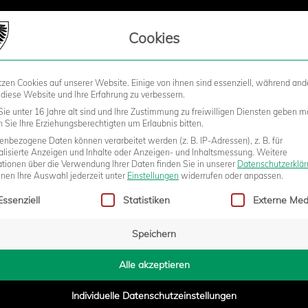
LIEDSCHAFT
Cookies
tzen Cookies auf unserer Website. Einige von ihnen sind essenziell, während and
STADION
BUSINESS
KIDS &
 diese Website und Ihre Erfahrung zu verbessern.
ie unter 16 Jahre alt sind und Ihre Zustimmung zu freiwilligen Diensten geben m
Sie Ihre Erziehungsberechtigten um Erlaubnis bitten.
nbezogene Daten können verarbeitet werden (z. B. IP-Adressen), z. B. für
E UND SCHERDER BRINGEN KEIN
alisierte Anzeigen und Inhalte oder Anzeigen- und Inhaltsmessung.
Weitere
ationen über die Verwendung Ihrer Daten finden Sie in unserer
Datenschutzerklä
nnen Ihre Auswahl jederzeit unter
Einstellungen
widerrufen oder anpassen.
gt eine Liste der Service-Gruppen, für die eine Einwilligung erteilt w
Essenziell
Statistiken
Externe Med
Speichern
6:00
Alle akzeptieren
Individuelle Datenschutzeinstellungen