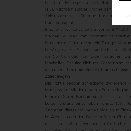
Im letzten Heimspiel der aktuellen Spielzeit
(1:1). Nachdem Rogier Krohne den ersten Rü
Spielabschnitt in Führung brachte, siche
Co
Punkteausbeute.
Emotional wurde es bereits vor dem Anpfiff. 
werden, wurden vom Vorstand verabschie
Blumenstrauß überreicht, wie Torjäger Matth
Im Vergleich zur Auswärtspartie bei den Stu
die Startformation auf zwei Positionen. Da
Maximilian Schulze Niehues. Grote nahm se
gesperrten Benjamin Siegert. Marcus Piossek w
Zäher Beginn
Die Partie begann schleppend, zwingende To
Mangelware. Mit der ersten Möglichkeit gingen
Führung. Sören Bertram setzte sich über di
kurzer Distanz einschieben konnte (18.).
Angreifer, dieses Mal behielt Masuch im Eins
Im Anschluss an den Gegentreffer erhöhten 
der in den letzten Wochen so treffsichere
nächsten Angriff machte es sein Sturmpartn