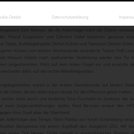
 verlor der SC Preußen 06 e.V. Münster gegen den Halleschen FC mit 2
ckstand egalisiert hatte und Simon Scherder die Preußen im zweit
rte sich der Gast aus Sachsen-Anhalt mit zwei Treffern die vol
okie-Details
Datenschutzerklärung
Impress
Insgesamt fünf Akteure, die die Adlerträger nach der Saison verlass
det. Pascal Koopmann und Clément Halet bekamen genauso ein
ew Taylor, Aufstiegskapitän Stefan Kühne und Topscorer Dennis Grote
ttgarter Kickers vom letzten Wochenende veränderte Trainer Ralf Loo
niel Masuch hütete nach auskurierter Verletzung wieder das Tor f
inen angestammten Platz auf dem linken Flügel ein und ersetzte d
echselte dafür auf die rechte Mittelfeldposition.
rgelegenheiten waren in der ersten Viertelstunde auf beiden Seit
 die Gäste, die bis dahin kaum etwas für die Offensive getan hatten, 
e rechte Seite durch und bediente Timo Furuholm im Zentrum, der a
 Nur zwei Zeigerumdrehungen später fand Bertram erneut den HF
-gegen-Eins-Duell aber die Oberhand.
die Adlerträger das Tempo. Nach Flanke von Kevin Schöneberg verg
 Soufian Benyamina mit einem Kopfball den Ausgleich (23.). Mit d
er einen Tick besser. Grote behielt in aussichtsreicher Position d