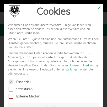
Cookies
Mit die
Wir nutzen Cookies auf unserer Website. Einige von ihnen sind
essenziell, während andere uns helfen, diese Website und Ihre
MENU
Erfahrung zu verbessern.
Wenn Sie unter 16 Jahre alt sind und Ihre Zustimmung zu freiwilligen
Diensten geben möchten, müssen Sie Ihre Erziehungsberechtigten
um Erlaubnis bitten.
Personenbezogene Daten können verarbeitet werden (z. B. IP-
Adressen), z. B. für personalisierte Anzeigen und Inhalte oder
Anzeigen- und Inhaltsmessung.
Weitere Informationen über die
Verwendung Ihrer Daten finden Sie in unserer
Datenschutzerklärung
.
Sie können Ihre Auswahl jederzeit unter
Einstellungen
widerrufen
oder anpassen.
Es folgt eine Liste der Service-Gruppen, für die eine Einwilligun
Essenziell
Statistiken
LAKTATTEST ERÖFFNET DIE
Externe Medien
WINTERVORBEREITUNG – SONNTAG