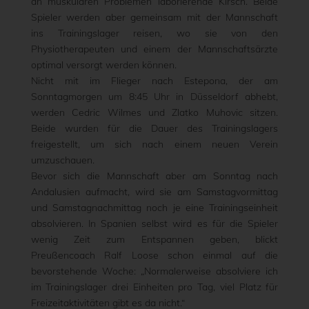
an muskulären Problemen laborierende Kirsch. Beide
Spieler werden aber gemeinsam mit der Mannschaft
ins Trainingslager reisen, wo sie von den
Physiotherapeuten und einem der Mannschaftsärzte
optimal versorgt werden können.
Nicht mit im Flieger nach Estepona, der am
Sonntagmorgen um 8:45 Uhr in Düsseldorf abhebt,
werden Cedric Wilmes und Zlatko Muhovic sitzen.
Beide wurden für die Dauer des Trainingslagers
freigestellt, um sich nach einem neuen Verein
umzuschauen.
Bevor sich die Mannschaft aber am Sonntag nach
Andalusien aufmacht, wird sie am Samstagvormittag
und Samstagnachmittag noch je eine Trainingseinheit
absolvieren. In Spanien selbst wird es für die Spieler
wenig Zeit zum Entspannen geben, blickt
Preußencoach Ralf Loose schon einmal auf die
bevorstehende Woche: „Normalerweise absolviere ich
im Trainingslager drei Einheiten pro Tag, viel Platz für
Freizeitaktivitäten gibt es da nicht.“