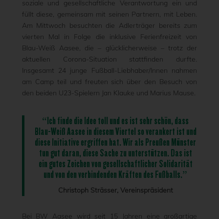
soziale und gesellschaftliche Verantwortung ein und
füllt diese, gemeinsam mit seinen Partnern, mit Leben.
Am Mittwoch besuchten die Adlerträger bereits zum
vierten Mal in Folge die inklusive Ferienfreizeit von
Blau-Weiß Aasee, die – glücklicherweise – trotz der
aktuellen Corona-Situation stattfinden durfte.
Insgesamt 24 junge Fußball-Liebhaber/Innen nahmen
am Camp teil und freuten sich über den Besuch von
den beiden U23-Spielern Jan Klauke und Marius Mause.
“Ich finde die Idee toll und es ist sehr schön, dass
Blau-Weiß Aasee in diesem Viertel so verankert ist und
diese Initiative ergriffen hat. Wir als Preußen Münster
tun gut daran, diese Sache zu unterstützen. Das ist
ein gutes Zeichen von gesellschaftlicher Solidarität
und von den verbindenden Kräften des Fußballs.”
Christoph Strässer, Vereinspräsident
Bei BW Aasee wird seit 15 Jahren eine großartige