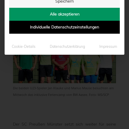
Speichern
von
Moritz Schwegmann
|
06.08.2020 - 17:24
Alle akzeptieren
Individuelle Datenschutzeinstellungen
Cookie-Details
Datenschutzerklärung
Impressum
Die beiden U23-Spieler Jan Klauke und Marius Mause besuchten am
Mittwoch das inklusive Feriencamp von BW Aasee. Foto: MS/SCP
Der SC Preußen Münster setzt sich weiter für seine