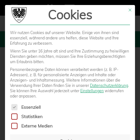
Cookies
Mit die
Wir nutzen Cookies auf unserer Website. Einige von ihnen sind
essenziell, während andere uns helfen, diese Website und Ihre
MENU
Erfahrung zu verbessern.
Wenn Sie unter 16 Jahre alt sind und Ihre Zustimmung zu freiwilligen
Diensten geben möchten, müssen Sie Ihre Erziehungsberechtigten
um Erlaubnis bitten.
Personenbezogene Daten können verarbeitet werden (z. B. IP-
Adressen), z. B. für personalisierte Anzeigen und Inhalte oder
Anzeigen- und Inhaltsmessung.
Weitere Informationen über die
Verwendung Ihrer Daten finden Sie in unserer
Datenschutzerklärung
.
Sie können Ihre Auswahl jederzeit unter
Einstellungen
widerrufen
oder anpassen.
Es folgt eine Liste der Service-Gruppen, für die eine Einwilligun
Essenziell
Statistiken
TRADITIONELLER BESUCH BEIM
Externe Medien
INKLUSIVEN FERIENCAMP VON BW AASEE