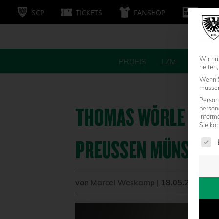
SCP
TICKETS
FANSHOP
MITG
Wir nu
PROFIS
LZM
FANS
helfen,
Wenn S
müssen 
Persone
THOMAS WÖRLE WIRD
person
Inform
Sie kö
Es fol
PREUSSEN MÜNSTER
von
Marcel Weskamp
|
18.05.2026 - 1