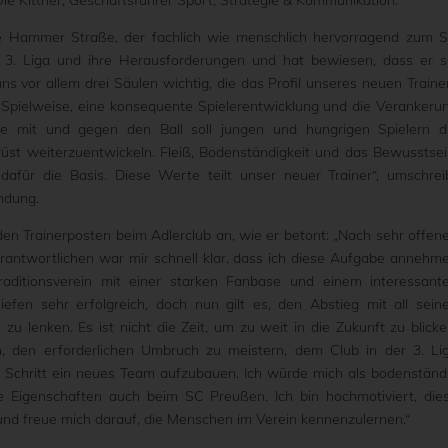
Ole Kittner, Geschäftsführer Sport, Strategie & Kommunikation.
e Hammer Straße, der fachlich wie menschlich hervorragend zum 
3. Liga und ihre Herausforderungen und hat bewiesen, dass er s
s vor allem drei Säulen wichtig, die das Profil unseres neuen Traine
e Spielweise, eine konsequente Spielerentwicklung und die Verankeru
eise mit und gegen den Ball soll jungen und hungrigen Spielern d
rüst weiterzuentwickeln. Fleiß, Bodenständigkeit und das Bewusstsei
 dafür die Basis. Diese Werte teilt unser neuer Trainer“, umschrei
ndung.
en Trainerposten beim Adlerclub an, wie er betont: „Nach sehr offen
rantwortlichen war mir schnell klar, dass ich diese Aufgabe annehm
aditionsverein mit einer starken Fanbase und einem interessant
liefen sehr erfolgreich, doch nun gilt es, den Abstieg mit all sein
zu lenken. Es ist nicht die Zeit, um zu weit in die Zukunft zu blicke
n, den erforderlichen Umbruch zu meistern, dem Club in der 3. Li
ür Schritt ein neues Team aufzubauen. Ich würde mich als bodenständ
e Eigenschaften auch beim SC Preußen. Ich bin hochmotiviert, die
d freue mich darauf, die Menschen im Verein kennenzulernen.“