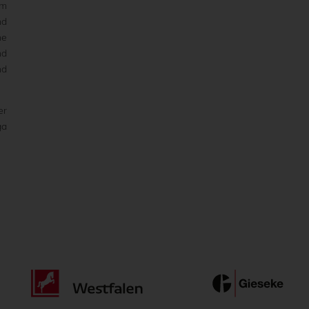
im
nd
ne
nd
nd
er
ga