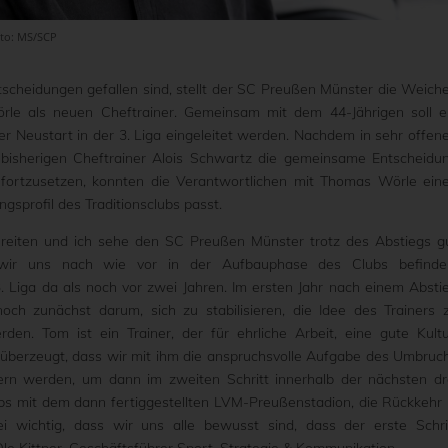
oto: MS/SCP
scheidungen gefallen sind, stellt der SC Preußen Münster die Weich
rle als neuen Cheftrainer. Gemeinsam mit dem 44-Jährigen soll e
ter Neustart in der 3. Liga eingeleitet werden. Nachdem in sehr offen
isherigen Cheftrainer Alois Schwartz die gemeinsame Entscheidu
 fortzusetzen, konnten die Verantwortlichen mit Thomas Wörle ein
ngsprofil des Traditionsclubs passt.
eiten und ich sehe den SC Preußen Münster trotz des Abstiegs g
 wir uns nach wie vor in der Aufbauphase des Clubs befinde
 3. Liga da als noch vor zwei Jahren. Im ersten Jahr nach einem Absti
ch zunächst darum, sich zu stabilisieren, die Idee des Trainers 
n. Tom ist ein Trainer, der für ehrliche Arbeit, eine gute Kultu
d überzeugt, dass wir mit ihm die anspruchsvolle Aufgabe des Umbruc
tern werden, um dann im zweiten Schritt innerhalb der nächsten dr
ubs mit dem dann fertiggestellten LVM-Preußenstadion, die Rückkehr 
ei wichtig, dass wir uns alle bewusst sind, dass der erste Schri