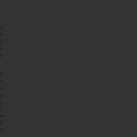
en
in
en
ng
en
ut
n,
eg
zu
r,
hs
ei
in
tt