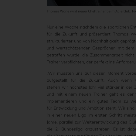
Thomas Wörle wird neuer Cheftrainer beim Adlerclub. F
Nur eine Woche nachdem alle sportlichen Ent
für die Zukunft und präsentiert Thomas Wö
strukturierter und von Nachhaltigkeit gepräg
und wertschätzenden Gesprächen mit dem b
getroffen wurde, die Zusammenarbeit nicht
Trainer verpflichten, der perfekt ins Anforderu
„Wir mussten uns auf diesen Moment vorber
aufgestellt für die Zukunft. Auch wenn
stehen wir nächstes Jahr viel stärker in der
und mit einem neuen Trainer geht es denno
implementieren und ein gutes Team zu werde
für Entwicklung und Ambition steht. Wir sin
in einer neuen Liga im ersten Schritt meis
Jahre, parallel zur Weiterentwicklung des Cl
die 2. Bundesliga anzustreben. Es ist dab