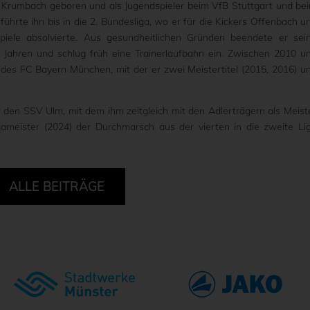
rumbach geboren und als Jugendspieler beim VfB Stuttgart und be
führte ihn bis in die 2. Bundesliga, wo er für die Kickers Offenbach u
iele absolvierte. Aus gesundheitlichen Gründen beendete er sei
8 Jahren und schlug früh eine Trainerlaufbahn ein. Zwischen 2010 u
des FC Bayern München, mit der er zwei Meistertitel (2015, 2016) u
er den SSV Ulm, mit dem ihm zeitgleich mit den Adlerträgern als Meist
igameister (2024) der Durchmarsch aus der vierten in die zweite Li
ALLE BEITRÄGE