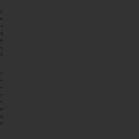
SC
ie
rs
ng
ie
n,
bt
en
en
en
en
n,
ga
ig
se