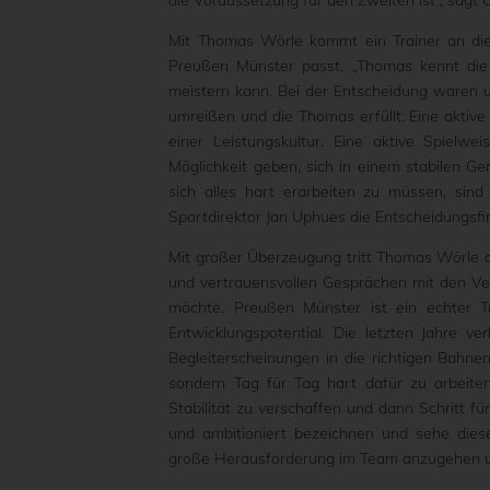
die Voraussetzung für den Zweiten ist“, sagt 
Mit Thomas Wörle kommt ein Trainer an di
Preußen Münster passt. „Thomas kennt die 
meistern kann. Bei der Entscheidung waren un
umreißen und die Thomas erfüllt: Eine aktiv
einer Leistungskultur. Eine aktive Spielw
Möglichkeit geben, sich in einem stabilen Ge
sich alles hart erarbeiten zu müssen, sind
Sportdirektor Jan Uphues die Entscheidungsfi
Mit großer Überzeugung tritt Thomas Wörle d
und vertrauensvollen Gesprächen mit den Ve
möchte. Preußen Münster ist ein echter Tr
Entwicklungspotential. Die letzten Jahre ver
Begleiterscheinungen in die richtigen Bahnen 
sondern Tag für Tag hart dafür zu arbeite
Stabilität zu verschaffen und dann Schritt f
und ambitioniert bezeichnen und sehe dies
große Herausforderung im Team anzugehen un