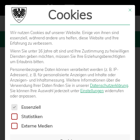
Cookies
Mit die
Wir nutzen Cookies auf unserer Website. Einige von ihnen sind
essenziell, während andere uns helfen, diese Website und Ihre
MENU
Erfahrung zu verbessern.
Wenn Sie unter 16 Jahre alt sind und Ihre Zustimmung zu freiwilligen
Diensten geben möchten, müssen Sie Ihre Erziehungsberechtigten
um Erlaubnis bitten.
Personenbezogene Daten können verarbeitet werden (z. B. IP-
Adressen), z. B. für personalisierte Anzeigen und Inhalte oder
Anzeigen- und Inhaltsmessung.
Weitere Informationen über die
Verwendung Ihrer Daten finden Sie in unserer
Datenschutzerklärung
.
Sie können Ihre Auswahl jederzeit unter
Einstellungen
widerrufen
oder anpassen.
Es folgt eine Liste der Service-Gruppen, für die eine Einwilligun
Essenziell
Statistiken
TAYLOR-PARTY IM ALLWETTERZOO
Externe Medien
MÜNSTER