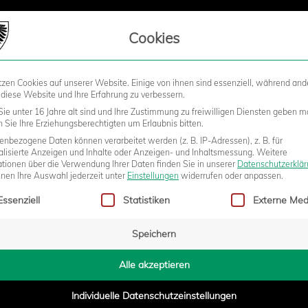
LIEDSCHAFT
Cookies
tzen Cookies auf unserer Website. Einige von ihnen sind essenziell, während and
STADION
BUSINESS
KIDS &
 diese Website und Ihre Erfahrung zu verbessern.
ie unter 16 Jahre alt sind und Ihre Zustimmung zu freiwilligen Diensten geben m
Sie Ihre Erziehungsberechtigten um Erlaubnis bitten.
nbezogene Daten können verarbeitet werden (z. B. IP-Adressen), z. B. für
 "HAUPTSACHE DREI PUNKTE!"
alisierte Anzeigen und Inhalte oder Anzeigen- und Inhaltsmessung.
Weitere
ationen über die Verwendung Ihrer Daten finden Sie in unserer
Datenschutzerklä
nnen Ihre Auswahl jederzeit unter
Einstellungen
widerrufen oder anpassen.
gt eine Liste der Service-Gruppen, für die eine Einwilligung erteilt w
Essenziell
Statistiken
Externe Med
7:12
Speichern
Alle akzeptieren
n Sieg. Kämpferisch war das heute eine überzeugende Leistung und d
 um drei Punkte einzufahren. Vorne haben wir einen eiskalten Torjäg
Individuelle Datenschutzeinstellungen
schen kann. Spielerisch war das sicher nicht auf dem höchsten Nivea