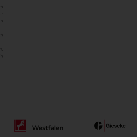
ch
ur
en
ch
n,
in