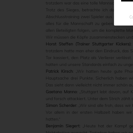
trotzdem war das eine tolle Mannschaftsleis
Trotz des Sieges, betrachte ich das Spiel
Abschlusstraining zwei Spieler aus dem Kader 
Co
alles für die Mannschaft zu geben. Um den
allen Beteiligten folgen, um die komplette M
Wir müssen die Köpfe zusammenstecken und a
Horst Steffen (Trainer Stuttgarter Kickers)
:
trotzdem hatte man eher den Eindruck, das Sp
Tor kassiert, den Platz als Verlierer verläs
hatten und unsere Standards einfach zu unge
Patrick Kirsch
: „Wir hatten heute gute Pha
Hauptsache drei Punkte. Sicherlich haben wir
Das sieht dann vielleicht nicht immer schön 
Gaetano Manno
: „Stuttgart lebt davon, auf
und forsch attackiert. Unter dem Strich zählt 
Simon Scherder
: „Wir sind alle froh, dass w
Vor allem in der ersten Halbzeit haben wi
hatten.“
Benjamin Siegert
: „Heute hat der Kampf ge
Nichtabstieg gemacht. Trotzdem haben wir no