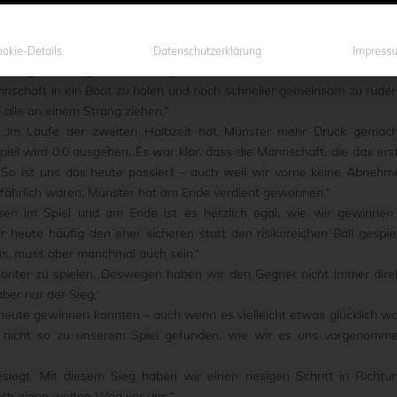
tung – ganz so wie man im Abstiegskampf auftreten muss.
 aber auch mit einem weinenden Auge. Leider mussten wir nach d
streichen, weil der eine oder andere noch nicht die Bereitschaft zeig
okie-Details
Datenschutzerklärung
Impress
 richtigen Teamgeist zu erzeugen, müssen nun weitere Gespräche m
annschaft in ein Boot zu holen und noch schneller gemeinsam zu ruder
lle an einem Strang ziehen.“
 „Im Laufe der zweiten Halbzeit hat Münster mehr Druck gemach
iel wird 0:0 ausgehen. Es war klar, dass die Mannschaft, die das ers
st. So ist uns das heute passiert – auch weil wir vorne keine Abnehm
fährlich waren. Münster hat am Ende verdient gewonnen.“
sen im Spiel und am Ende ist es herzlich egal, wie wir gewinnen
 heute häufig den eher sicheren statt den risikoreichen Ball gespiel
aus, muss aber manchmal auch sein.“
 Konter zu spielen. Deswegen haben wir den Gegner nicht immer dire
aber nur der Sieg.“
ir heute gewinnen konnten – auch wenn es vielleicht etwas glücklich wa
r nicht so zu unserem Spiel gefunden, wie wir es uns vorgenomm
siegt. Mit diesem Sieg haben wir einen riesigen Schritt in Richtu
ch einen weiten Weg vor uns.“