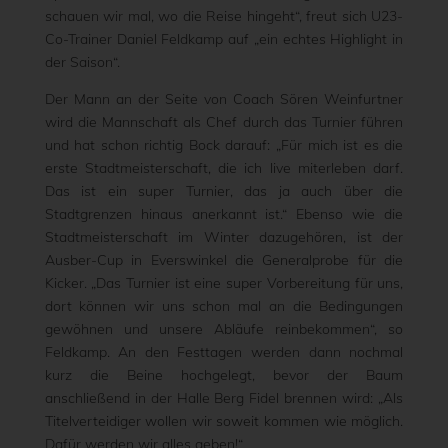
schauen wir mal, wo die Reise hingeht“, freut sich U23-
Co-Trainer Daniel Feldkamp auf „ein echtes Highlight in
der Saison“.
Der Mann an der Seite von Coach Sören Weinfurtner
wird die Mannschaft als Chef durch das Turnier führen
und hat schon richtig Bock darauf: „Für mich ist es die
erste Stadtmeisterschaft, die ich live miterleben darf.
Das ist ein super Turnier, das ja auch über die
Stadtgrenzen hinaus anerkannt ist.“ Ebenso wie die
Stadtmeisterschaft im Winter dazugehören, ist der
Ausber-Cup in Everswinkel die Generalprobe für die
Kicker. „Das Turnier ist eine super Vorbereitung für uns,
dort können wir uns schon mal an die Bedingungen
gewöhnen und unsere Abläufe reinbekommen“, so
Feldkamp. An den Festtagen werden dann nochmal
kurz die Beine hochgelegt, bevor der Baum
anschließend in der Halle Berg Fidel brennen wird: „Als
Titelverteidiger wollen wir soweit kommen wie möglich.
Dafür werden wir alles geben!“