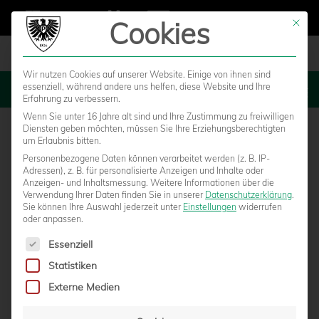
Cookies
Mit die
Wir nutzen Cookies auf unserer Website. Einige von ihnen sind
essenziell, während andere uns helfen, diese Website und Ihre
MENU
Erfahrung zu verbessern.
Wenn Sie unter 16 Jahre alt sind und Ihre Zustimmung zu freiwilligen
Diensten geben möchten, müssen Sie Ihre Erziehungsberechtigten
um Erlaubnis bitten.
Personenbezogene Daten können verarbeitet werden (z. B. IP-
Adressen), z. B. für personalisierte Anzeigen und Inhalte oder
Anzeigen- und Inhaltsmessung.
Weitere Informationen über die
Verwendung Ihrer Daten finden Sie in unserer
Datenschutzerklärung
.
Sie können Ihre Auswahl jederzeit unter
Einstellungen
widerrufen
oder anpassen.
Es folgt eine Liste der Service-Gruppen, für die eine Einwilligun
Essenziell
Statistiken
STADTMEISTERSCHAFTEN 2018: U23
Externe Medien
STARTET ALS TITELVERTEIDIGER INS