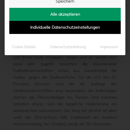
Speichern
RENNEN
Alle akzeptieren
von
Moritz Schwegmann
|
25.12.2018 - 10:00
Individuelle Datenschutzeinstellungen
Es ist einfach eine Tradition, die in jedem Winter in der
Cookie-Details
Datenschutzerklärung
Impressum
Domstadt dazugehört: Wenn die Weihnachtsfeiertage
sich ihrem Ende entgegen neigen und es weiter aufs
neue Jahr zugeht, tauschen die Münsteraner
Fußballmannschaften schon aus Gewohnheit die
Hallen- gegen die Stollenschuhe. Für die U23 des SC
Preußen Münster wird die 42. Auflage der
Stadtmeisterschaften eine besondere, die Adlerträger
starten als Titelverteidiger ins Turnier. Und träumen
natürlich davon, sich die begehrte Hallenkrone ein
weiteres Mal aufzusetzen. Der Weg bis dorthin ist aber
weit, der Startschuss fällt traditionell am zweiten
Weihnachtstag. Der Finaltag steigt am 30. Dezember.