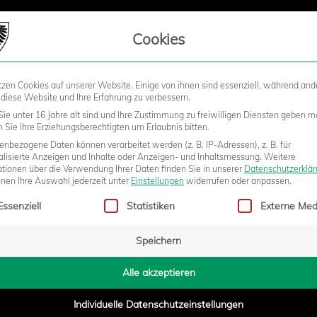
LIEDSCHAFT
Cookies
tzen Cookies auf unserer Website. Einige von ihnen sind essenziell, während and
STADION
BUSINESS
KIDS &
 diese Website und Ihre Erfahrung zu verbessern.
ie unter 16 Jahre alt sind und Ihre Zustimmung zu freiwilligen Diensten geben m
Sie Ihre Erziehungsberechtigten um Erlaubnis bitten.
nbezogene Daten können verarbeitet werden (z. B. IP-Adressen), z. B. für
STEN DEUTSCHLANDS
alisierte Anzeigen und Inhalte oder Anzeigen- und Inhaltsmessung.
Weitere
ationen über die Verwendung Ihrer Daten finden Sie in unserer
Datenschutzerklä
nnen Ihre Auswahl jederzeit unter
Einstellungen
widerrufen oder anpassen.
gt eine Liste der Service-Gruppen, für die eine Einwilligung erteilt w
Essenziell
Statistiken
Externe Med
0:00
Speichern
Alle akzeptieren
erlage gegen die Reserve des 1. FSV Mainz 05 gut verdaut und sich m
bere Tabellenregion gespielt. An diesem Wochenende (Samstag, 14 Uh
Individuelle Datenschutzeinstellungen
 Gellertstraße beim Chemnitzer FC. Das Spiel gegen den aktuell