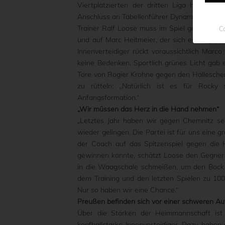
Viertplatzierten der dritten Liga hat dab
Anschluss an Tabellenführer Dynamo Dresden.
Trainer Ralf Loose muss im Spiel gegen den
Co
und auf Marc Heitmeier, der sich einen gripp
Innenverteidiger rückt voraussichtlich Marco 
keine Bedenken. Sportlich grünes Licht gab 
Tore von Rogier Krohne gegen den Halleschen
zu rütteln: „Natürlich ist es für Rocky
Anfangsformation.“
„Wir müssen das Herz in die Hand nehmen“
„Letztes Jahr haben wir gegen Chemnitz se
wieder gelingen. Die Partei ist für uns eine g
der Coach auf das Spitzenspiel gegen die 
gewinnen konnte, schätzt Loose den Gegner a
in die Waagschale schmeißen, um den Bock 
dem Training und den letzten Spielen zu 1
Nur so haben wir eine Chance.“
Preußen befinden sich vor einer schweren A
Über die Stärken der Heimmannschaft ist 
kopfballstarke Innenverteidiger. Dazu haben