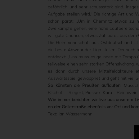
gefährlich und sehr schussstark sind. Insg
Aufgabe stellen wird.“ Die richtige Art un
schon parat: „Um in Chemnitz etwas zu ho
Zweikämpfe gehen, eine hohe Laufbereitschaf
wir gute Chancen, etwas Zählbares aus dem 
Die Heimmannschaft aus Ostdeutschland ist 
die beste Abwehr der Liga stellen. Dennoch 
entdeckt: „Uns muss es gelingen mit Tempo
teilweise einen sehr starken Offensivdrang, w
es dann durch unsere Mittelfeldakteure ef
Auswärtsspiel gewappnet und geht mit viel Se
So könnten die Preußen auflaufen:
Masuch 
Bischoff – Siegert, Piossek, Kara – Reichwein
Wie immer berichten wir live aus unserem Li
an der Gellerstraße ebenfalls vor Ort und komm
Text: Jan Wassermann