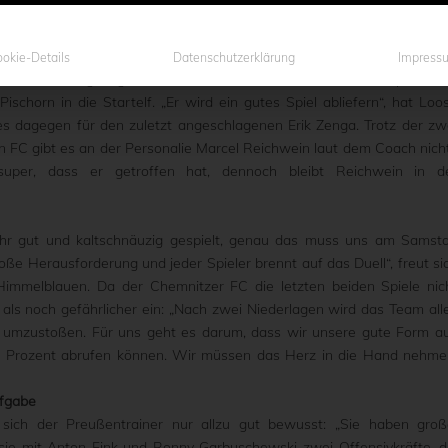
ei absoluten Topspiel Charakter. Beide Teams haben mit 21 Punkt
 Mit einem Sieg kann sich der Gewinner weiter oben festsetzen.
 CFC auf den an einer Mandelentzündung erkrankten Philipp Hoffma
okie-Details
Datenschutzerklärung
Impress
alen Infekt zugezogen hat, verzichten. Für den aktuell stark spielend
Pischorn in die Startelf. „Er wird ein gutes Spiel abliefern“, hat Loo
es dagegen für den zuletzt angeschlagenen Erik Zenga. Trotz der zw
 FC gibt es an der Personalie Marcel Reichwein laut dem Coach nich
 super, dass er getroffen hat, dennoch bleibt Reichwein in d
hr gut und kaltschnäuzig gespielt, genau das muss uns am Samst
roße Herausforderung und jeder Spieler brennt auf das Duell“, freut si
Himmelblauen. Da der Chemnitzer FC die letzten beiden Spiele nic
ls noch gefährlicher ein: „Nach zwei Niederlagen wird das Team all
umzustoßen. Für uns geht es darum, dass wir unsere gute Form a
00 Prozent abrufen können. Wir müssen das Herz in die Hand nehme
ufgabe
sich der Preußentrainer nur allzu gut bewusst: „Sie haben groß
 sie mit Anton Fink und Ronny Garbuschewski zwei Offensivkräfte, d