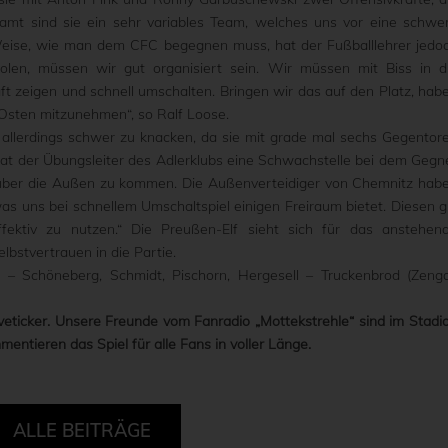
esamt sind sie ein sehr variables Team, welches uns vor eine schwe
d Weise, wie man dem CFC begegnen muss, hat der Fußballlehrer jedo
len, müssen wir gut organisiert sein. Wir müssen mit Biss in d
t zeigen und schnell umschalten. Bringen wir das auf den Platz, hab
Osten mitzunehmen“, so Ralf Loose.
allerdings schwer zu knacken, da sie mit grade mal sechs Gegentor
hat der Übungsleiter des Adlerklubs eine Schwachstelle bei dem Gegn
 über die Außen zu kommen. Die Außenverteidiger von Chemnitz hab
as uns bei schnellem Umschaltspiel einigen Freiraum bietet. Diesen gi
fektiv zu nutzen.“ Die Preußen-Elf sieht sich für das anstehen
lbstvertrauen in die Partie.
– Schöneberg, Schmidt, Pischorn, Hergesell – Truckenbrod (Zenga
veticker. Unsere Freunde vom Fanradio „Mottekstrehle“ sind im Stadi
entieren das Spiel für alle Fans in voller Länge.
ALLE BEITRÄGE