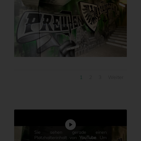
1
2
3
Weiter
Sie sehen gerade einen
Platzhalterinhalt von
YouTube
. Um