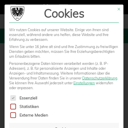
Cookies
Mit die
Wir nutzen Cookies auf unserer Website. Einige von ihnen sind
essenziell, während andere uns helfen, diese Website und Ihre
MENU
Erfahrung zu verbessern.
Wenn Sie unter 16 Jahre alt sind und Ihre Zustimmung zu freiwilligen
Diensten geben möchten, müssen Sie Ihre Erziehungsberechtigten
um Erlaubnis bitten.
Personenbezogene Daten können verarbeitet werden (z. B. IP-
Adressen), z. B. für personalisierte Anzeigen und Inhalte oder
Anzeigen- und Inhaltsmessung.
Weitere Informationen über die
Verwendung Ihrer Daten finden Sie in unserer
Datenschutzerklärung
.
Sie können Ihre Auswahl jederzeit unter
Einstellungen
widerrufen
oder anpassen.
Es folgt eine Liste der Service-Gruppen, für die eine Einwilligun
Essenziell
Statistiken
SPIELERTUNNEL ERSTRAHLT IN NEUEM
Externe Medien
GLANZ