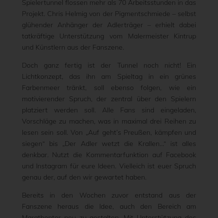
Spielertunnel flossen mehr als 70 Arbeitsstunden in das
Projekt. Chris Helmig von der Pigmentschmiede – selbst
glühender Anhänger der Adlerträger – erhielt dabei
tatkräftige Unterstützung vom Malermeister Kintrup
und Künstlern aus der Fanszene.
Doch ganz fertig ist der Tunnel noch nicht! Ein
Lichtkonzept, das ihn am Spieltag in ein grünes
Farbenmeer tränkt, soll ebenso folgen, wie ein
motivierender Spruch, der zentral über den Spielern
platziert werden soll. Alle Fans sind eingeladen,
Vorschläge zu machen, was in maximal drei Reihen zu
lesen sein soll. Von „Auf geht’s Preußen, kämpfen und
siegen“ bis „Der Adler wetzt die Krallen…“ ist alles
denkbar. Nutzt die Kommentarfunktion auf Facebook
und Instagram für eure Ideen. Vielleich ist euer Spruch
genau der, auf den wir gewartet haben.
Bereits in den Wochen zuvor entstand aus der
Fanszene heraus die Idee, auch den Bereich am
Marathontor neu zu gestalten. Mit Unterstützung des