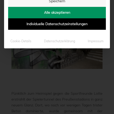
Speichern
von
Marcel Weskamp
|
09.10.2020 - 10:47
Alle akzeptieren
Individuelle Datenschutzeinstellungen
Cookie-Details
Datenschutzerklärung
Impressum
Pünktlich zum Heimspiel gegen die Sportfreunde Lotte
erstrahlt der Spielertunnel des Preußenstadions in ganz
neuem Glanz. Dort, wo noch vor wenigen Tagen trister
Beton dominierte, wurde gemeinsam mit der