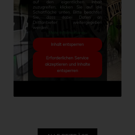
auf den eigentlichen Inhalt
zuzugreifen, klicken Sie auf die
Schaltfläche unten. Bitte beachten
Sie, dass dabei Daten an
Drittanbieter weitergegeben
werden.
Mehr Informationen
Inhalt entsperren
Erforderlichen Service
akzeptieren und Inhalte
entsperren