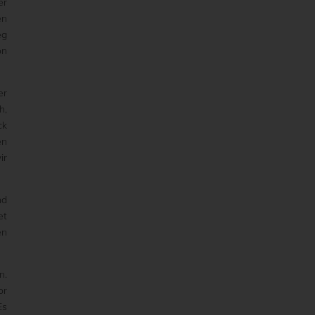
er
en
eg
on
er
h,
ck
en
ir
nd
et
en
n.
or
Es