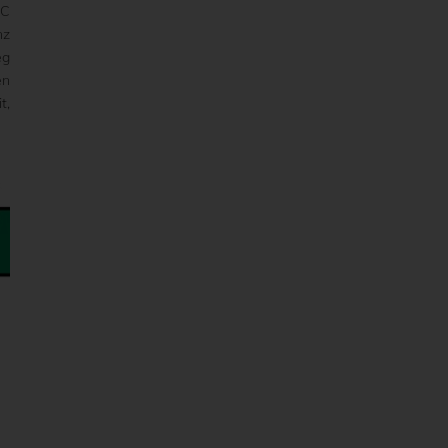
SC
nz
eg
en
t,