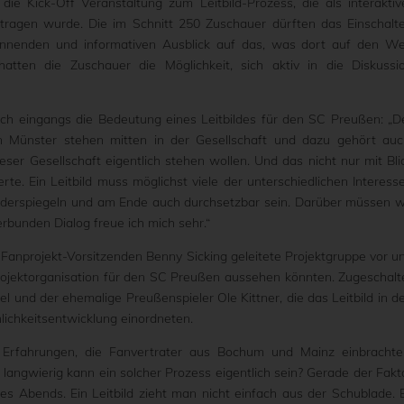
 Kick-Off Veranstaltung zum Leitbild-Prozess, die als interaktiv
ragen wurde. Die im Schnitt 250 Zuschauer dürften das Einschalt
annenden und informativen Ausblick auf das, was dort auf den W
tten die Zuschauer die Möglichkeit, sich aktiv in die Diskussi
rich eingangs die Bedeutung eines Leitbildes für den SC Preußen: „D
 Münster stehen mitten in der Gesellschaft und dazu gehört auc
eser Gesellschaft eigentlich stehen wollen. Und das nicht nur mit Bli
rte. Ein Leitbild muss möglichst viele der unterschiedlichen Interess
widerspiegeln und am Ende auch durchsetzbar sein. Darüber müssen w
bunden Dialog freue ich mich sehr.“
 Fanprojekt-Vorsitzenden Benny Sicking geleitete Projektgruppe vor u
 Projektorganisation für den SC Preußen aussehen könnten. Zugeschalt
 und der ehemalige Preußenspieler Ole Kittner, die das Leitbild in d
ichkeitsentwicklung einordneten.
 Erfahrungen, die Fanvertrater aus Bochum und Mainz einbrachte
angwierig kann ein solcher Prozess eigentlich sein? Gerade der Fakt
es Abends. Ein Leitbild zieht man nicht einfach aus der Schublade. 