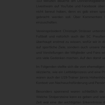
103 Minuten dauerte am Donnerstagabend die
Livestream auf YouTube und Facebook übert
nicht bereut haben, denn es gab einen sp
gebracht werden soll. Über Kommentare ha
einzuschalten.
Vereinspräsident Christoph Strässer unterst
Fußball und natürlich auch der SC Preußen
überhaupt erstmal zu wissen, wofür wir in di
auf sportliche Ziele, sondern auch unsere We
und Vorstellungen der Mitglieder und Fans 
uns viele Gedanken machen. Auf den damit ver
Im Folgenden stellte sich die vom ehemaligen
skizzierte, wie ein Leitbildprozess und eine
waren auch der U19-Trainer Jannis Hohenhövel
Kontext von Nachwuchsförderung und Persönl
Besonders spannend waren schließlich die
Welche Stolpersteine kann es geben und wie l
Zeit war eine der wichtigsten Erkenntnisse d