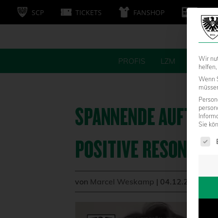
SCP
TICKETS
FANSHOP
MITG
Wir nu
PROFIS
LZM
FANS
helfen,
Wenn S
müssen 
Persone
SPANNENDE AUFTAKTV
person
Inform
Sie kö
Es fol
OSITIVE RESONANZ
von
Marcel Weskamp
|
04.12.2020 - 1