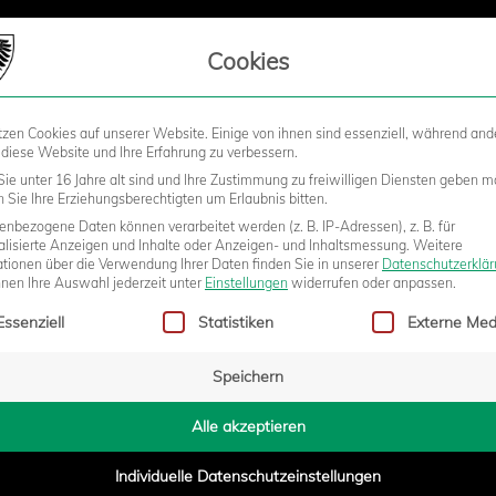
LIEDSCHAFT
Cookies
tzen Cookies auf unserer Website. Einige von ihnen sind essenziell, während and
STADION
BUSINESS
KIDS &
 diese Website und Ihre Erfahrung zu verbessern.
ie unter 16 Jahre alt sind und Ihre Zustimmung zu freiwilligen Diensten geben m
Sie Ihre Erziehungsberechtigten um Erlaubnis bitten.
nbezogene Daten können verarbeitet werden (z. B. IP-Adressen), z. B. für
ERANSTALTUNG STÖSST AUF P
alisierte Anzeigen und Inhalte oder Anzeigen- und Inhaltsmessung.
Weitere
ationen über die Verwendung Ihrer Daten finden Sie in unserer
Datenschutzerklä
nnen Ihre Auswahl jederzeit unter
Einstellungen
widerrufen oder anpassen.
gt eine Liste der Service-Gruppen, für die eine Einwilligung erteilt w
Essenziell
Statistiken
Externe Med
Speichern
1:10
Alle akzeptieren
Individuelle Datenschutzeinstellungen