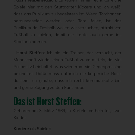
…das Preußenstadion:
Es waren immer recht torreiche
Spiele hier mit den Stuttgarter Kickers und ich weiß,
dass das Publikum zu begeistern ist. Wenn Torchancen
herausgespielt werden, oder Tore fallen, ist das
Publikum da. Deshalb wollen wir versuchen, attraktiven
Fußball zu spielen, damit die Leute auch gerne ins
Stadion kommen.
…Horst Steffen:
Ich bin ein Trainer, der versucht, der
Mannschaft wieder einen Fußball zu vermitteln, der viel
Ballbesitz beinhaltet, was wiederum viel Gegenpressing
beinhaltet. Dafür muss natürlich die körperliche Basis
da sein. Ich glaube, dass ich recht kommunikativ bin,
und gerne Zugang zu den Fans habe.
Das ist Horst Steffen:
Geboren am 3. März 1969, in Krefeld, verheiratet, zwei
Kinder
Karriere als Spieler: