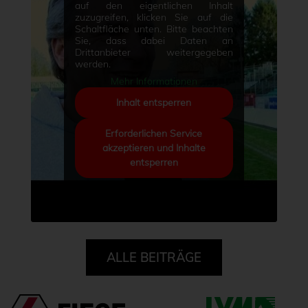
auf den eigentlichen Inhalt
zuzugreifen, klicken Sie auf die
Schaltfläche unten. Bitte beachten
Sie, dass dabei Daten an
Drittanbieter weitergegeben
werden.
Mehr Informationen
Inhalt entsperren
Erforderlichen Service
akzeptieren und Inhalte
entsperren
ALLE BEITRÄGE