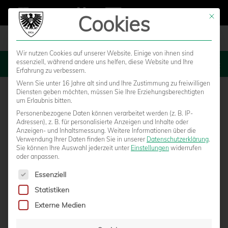
Cookies
Mit die
Wir nutzen Cookies auf unserer Website. Einige von ihnen sind
essenziell, während andere uns helfen, diese Website und Ihre
MENU
Erfahrung zu verbessern.
Wenn Sie unter 16 Jahre alt sind und Ihre Zustimmung zu freiwilligen
Diensten geben möchten, müssen Sie Ihre Erziehungsberechtigten
um Erlaubnis bitten.
Personenbezogene Daten können verarbeitet werden (z. B. IP-
Adressen), z. B. für personalisierte Anzeigen und Inhalte oder
Anzeigen- und Inhaltsmessung.
Weitere Informationen über die
Verwendung Ihrer Daten finden Sie in unserer
Datenschutzerklärung
.
Sie können Ihre Auswahl jederzeit unter
Einstellungen
widerrufen
oder anpassen.
Es folgt eine Liste der Service-Gruppen, für die eine Einwilligun
Essenziell
Statistiken
PREUSSENTRAINER HORST STEFFEN IM G
Externe Medien
ESPRÄCH ÜBER…