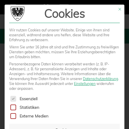
Cookies
Mit die
Wir nutzen Cookies auf unserer Website. Einige von ihnen sind
essenziell, während andere uns helfen, diese Website und Ihre
MENU
Erfahrung zu verbessern.
Wenn Sie unter 16 Jahre alt sind und Ihre Zustimmung zu freiwilligen
Diensten geben möchten, müssen Sie Ihre Erziehungsberechtigten
um Erlaubnis bitten.
Personenbezogene Daten können verarbeitet werden (z. B. IP-
Adressen), z. B. für personalisierte Anzeigen und Inhalte oder
Anzeigen- und Inhaltsmessung.
Weitere Informationen über die
Verwendung Ihrer Daten finden Sie in unserer
Datenschutzerklärung
.
Sie können Ihre Auswahl jederzeit unter
Einstellungen
widerrufen
oder anpassen.
Es folgt eine Liste der Service-Gruppen, für die eine Einwilligun
Essenziell
Statistiken
PREUSSENFAN UND SOCCERWATCH-K
Externe Medien
OMMENTATOR MARCEL SPÄKER E