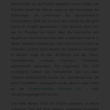
Beim Kampf um die Punkte begleitet Marcel Späker die
Preußen durch die Saison, wenn er die Heimspiele der
Adlerträger im Livestream für soccerwatch.tv
kommentiert. Jetzt hat er auch den Kampf für die gute
Sache in Angriff genommen – und diesmal steht ihm
der SC Preußen zur Seite. Aber die Geschichte von
Beginn an. Als Kommentator des Livestreams hat er in
dieser Spielzeit angefangen, den Sportclub ins Herz zu
schließen und ihn auch abseits der Spiele zu verfolgen.
In diesem Zuge ist der 20-Jährige auf die Trikot-
Versteigerung unseres Partners SchaltPlan
aufmerksam geworden. Für insgesamt 310 EUR
ersteigerte Späker das Heimattrikot, das von allen
Spielern unterzeichnet wurde. Die Spendensumme, die
durch SchaltPlan verdoppelt wurde, ging in voller Höhe
an die
Kinderkrebshilfe Münster e.V.
– eine
Herzensangelegenheit für ihn.
„Ich habe dieses Trikot als Chance gesehen, in dieser
schweren Zeit auf eine nahezu unheilbare Krankheit