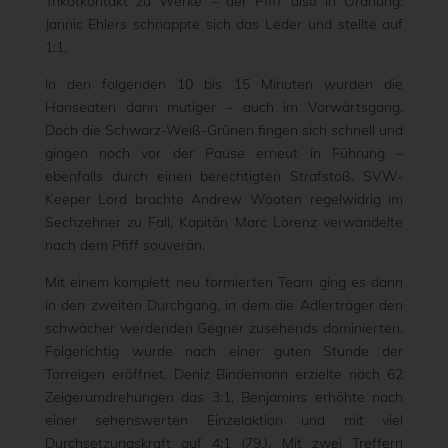
Trikotkontakt zu Werke – der Pfiff also in Ordnung.
Jannic Ehlers schnappte sich das Leder und stellte auf
1:1.
In den folgenden 10 bis 15 Minuten wurden die
Hanseaten dann mutiger – auch im Vorwärtsgang.
Doch die Schwarz-Weiß-Grünen fingen sich schnell und
gingen noch vor der Pause erneut in Führung –
ebenfalls durch einen berechtigten Strafstoß. SVW-
Keeper Lord brachte Andrew Wooten regelwidrig im
Sechzehner zu Fall, Kapitän Marc Lorenz verwandelte
nach dem Pfiff souverän.
Mit einem komplett neu formierten Team ging es dann
in den zweiten Durchgang, in dem die Adlerträger den
schwächer werdenden Gegner zusehends dominierten.
Folgerichtig wurde nach einer guten Stunde der
Torreigen eröffnet. Deniz Bindemann erzielte nach 62
Zeigerumdrehungen das 3:1, Benjamins erhöhte nach
einer sehenswerten Einzelaktion und mit viel
Durchsetzungskraft auf 4:1 (79.). Mit zwei Treffern