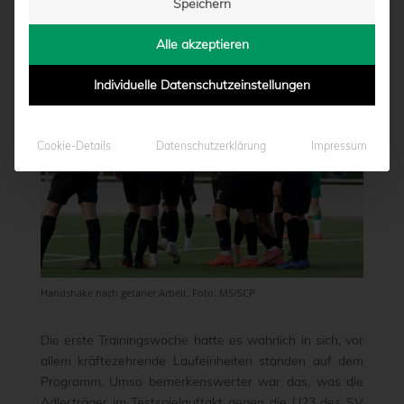
Speichern
von
Marcel Weskamp
|
11.01.2023 - 17:18
Alle akzeptieren
Individuelle Datenschutzeinstellungen
Cookie-Details
Datenschutzerklärung
Impressum
Handshake nach getaner Arbeit. Foto: MS/SCP
Die erste Trainingswoche hatte es wahrlich in sich, vor
allem kräftezehrende Laufeinheiten standen auf dem
Programm. Umso bemerkenswerter war das, was die
Adlerträger im Testspielauftakt gegen die U23 des SV