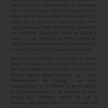
Werder Bremen – Tabellenzehnter der Regionalliga
Nord – auf das Parkett, oder besser gesagt auf den
nagelneuen Kunstrasen in Rheine brachten. Mit 6:1 (2:1)
setzte sich der Spitzenreiter der Regionalliga West
durch, überzeugte dabei mit Intensität, Leidenschaft
und Spielfreude. Überschattet wurde der gelungene
Auftritt von der Verletzung von Thorben Deters, der
sich im Duell mit dem gegnerischen Schlussmann Louis
Lord am Knie verletzte. Die Diagnose steht noch aus.
Mit zwei unterschiedlichen Mannschaften je Halbzeit
gingen die Preußen ins Rennen. Die ersten 20 Minuten
der ersten Halbzeit waren bärenstark, schon nach acht
Minuten gelang Nicolai Remberg nach klasse
Wegkamp-Flanke die Führung – ein schön
herausgespieltes Tor. Ein Elfmeter für Bremen brachte
die Gäste wieder zurück in die Partie, die bis dahin
offensiv kaum stattfanden. Thomas Kok ging im
Strafraum gegen Dejan Galjen mit zu viel Körper- und