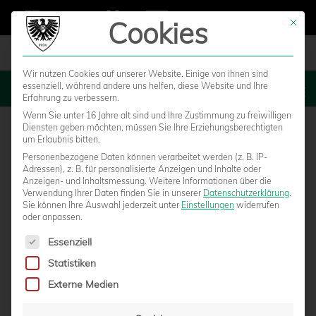
Cookies
Mit die
Wir nutzen Cookies auf unserer Website. Einige von ihnen sind
essenziell, während andere uns helfen, diese Website und Ihre
MENU
Erfahrung zu verbessern.
Wenn Sie unter 16 Jahre alt sind und Ihre Zustimmung zu freiwilligen
Diensten geben möchten, müssen Sie Ihre Erziehungsberechtigten
um Erlaubnis bitten.
Personenbezogene Daten können verarbeitet werden (z. B. IP-
Adressen), z. B. für personalisierte Anzeigen und Inhalte oder
Anzeigen- und Inhaltsmessung.
Weitere Informationen über die
Verwendung Ihrer Daten finden Sie in unserer
Datenschutzerklärung
.
Sie können Ihre Auswahl jederzeit unter
Einstellungen
widerrufen
oder anpassen.
Es folgt eine Liste der Service-Gruppen, für die eine Einwilligun
Essenziell
Statistiken
PREUSSEN ÜBERZEUGEN BEIM 6:1-ERFOLG G
Externe Medien
EGEN WERDERS ZWEITE