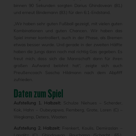
binnen 90 Sekunden sorgten Darius Ghindovean (81.)
und erneut Bindemann (83.) für den 6:1-Endstand.
„Wir haben sehr guten Fußball gezeigt, mit vielen guten
Kombinationen und guten Chancen. Wir haben das
Spiel immer kontrolliert, auch in der Phase, als Bremen
etwas besser wurde. Und gerade in der zweiten Hälfte
haben die Jungs dann noch mal richtig Gas gegeben. Es
freut mich, dass sich die Mannschaft dann für ihren
großen Aufwand belohnt hat“, zeigte sich auch
Preußencoach Sascha Hildmann nach dem Abpfiff
zufrieden.
Daten zum Spiel
Aufstellung 1. Halbzeit:
Schulze Niehues – Scherder,
Kok, Hahn – Oubeyapwa, Remberg, Grote, Loren (C) –
Wegkamp, Deters, Wooten
Aufstellung 2. Halbzeit:
Frenkert, Koulis, Demiraslan –
Langlitz (C), Ghindovean, Bouchama (Schacht, 65.),