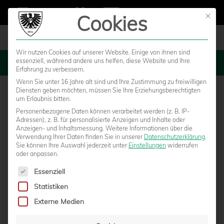
Cookies
Mit die
Wir nutzen Cookies auf unserer Website. Einige von ihnen sind
essenziell, während andere uns helfen, diese Website und Ihre
MENU
Erfahrung zu verbessern.
Wenn Sie unter 16 Jahre alt sind und Ihre Zustimmung zu freiwilligen
Diensten geben möchten, müssen Sie Ihre Erziehungsberechtigten
um Erlaubnis bitten.
Personenbezogene Daten können verarbeitet werden (z. B. IP-
Adressen), z. B. für personalisierte Anzeigen und Inhalte oder
Anzeigen- und Inhaltsmessung.
Weitere Informationen über die
Verwendung Ihrer Daten finden Sie in unserer
Datenschutzerklärung
.
Sie können Ihre Auswahl jederzeit unter
Einstellungen
widerrufen
oder anpassen.
Es folgt eine Liste der Service-Gruppen, für die eine Einwilligun
Essenziell
Statistiken
PREUSSEN TREFFEN AM 4. SEPTEMBER IM W
Externe Medien
ESTFALENPOKAL AUF RÖDINGHAUSEN