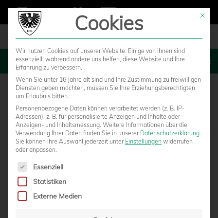
Cookies
Mit die
Wir nutzen Cookies auf unserer Website. Einige von ihnen sind
essenziell, während andere uns helfen, diese Website und Ihre
MENU
Erfahrung zu verbessern.
Wenn Sie unter 16 Jahre alt sind und Ihre Zustimmung zu freiwilligen
Diensten geben möchten, müssen Sie Ihre Erziehungsberechtigten
um Erlaubnis bitten.
Personenbezogene Daten können verarbeitet werden (z. B. IP-
Adressen), z. B. für personalisierte Anzeigen und Inhalte oder
Anzeigen- und Inhaltsmessung.
Weitere Informationen über die
Verwendung Ihrer Daten finden Sie in unserer
Datenschutzerklärung
.
Sie können Ihre Auswahl jederzeit unter
Einstellungen
widerrufen
oder anpassen.
Es folgt eine Liste der Service-Gruppen, für die eine Einwilligun
Essenziell
Statistiken
PREUSSEN STARTEN IN KÖLN DEN S
Externe Medien
IEBTEN ANLAUF AUSWÄRTS ZU PUNKTEN