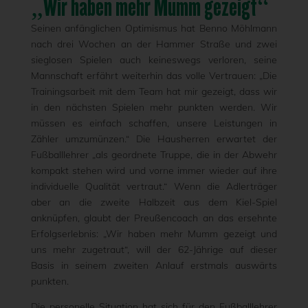
„Wir haben mehr Mumm gezeigt“
Seinen anfänglichen Optimismus hat Benno Möhlmann
nach drei Wochen an der Hammer Straße und zwei
sieglosen Spielen auch keineswegs verloren, seine
Mannschaft erfährt weiterhin das volle Vertrauen: „Die
Trainingsarbeit mit dem Team hat mir gezeigt, dass wir
in den nächsten Spielen mehr punkten werden. Wir
müssen es einfach schaffen, unsere Leistungen in
Zähler umzumünzen.“ Die Hausherren erwartet der
Fußballlehrer „als geordnete Truppe, die in der Abwehr
kompakt stehen wird und vorne immer wieder auf ihre
individuelle Qualität vertraut.“ Wenn die Adlerträger
aber an die zweite Halbzeit aus dem Kiel-Spiel
anknüpfen, glaubt der Preußencoach an das ersehnte
Erfolgserlebnis: „Wir haben mehr Mumm gezeigt und
uns mehr zugetraut“, will der 62-Jährige auf dieser
Basis in seinem zweiten Anlauf erstmals auswärts
punkten.
Die personelle Situation hat sich für den Fußballlehrer