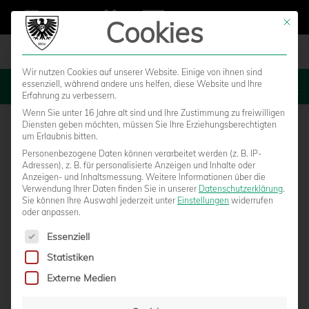
Cookies
Mit die
Wir nutzen Cookies auf unserer Website. Einige von ihnen sind
essenziell, während andere uns helfen, diese Website und Ihre
MENU
Erfahrung zu verbessern.
Wenn Sie unter 16 Jahre alt sind und Ihre Zustimmung zu freiwilligen
Diensten geben möchten, müssen Sie Ihre Erziehungsberechtigten
um Erlaubnis bitten.
Personenbezogene Daten können verarbeitet werden (z. B. IP-
Adressen), z. B. für personalisierte Anzeigen und Inhalte oder
Anzeigen- und Inhaltsmessung.
Weitere Informationen über die
Verwendung Ihrer Daten finden Sie in unserer
Datenschutzerklärung
.
Sie können Ihre Auswahl jederzeit unter
Einstellungen
widerrufen
oder anpassen.
Es folgt eine Liste der Service-Gruppen, für die eine Einwilligun
Essenziell
Statistiken
OSTERÜBERRASCHUNG: U23 VERLIERT
Externe Medien
BEIM SCHLUSSLICHT VREDEN