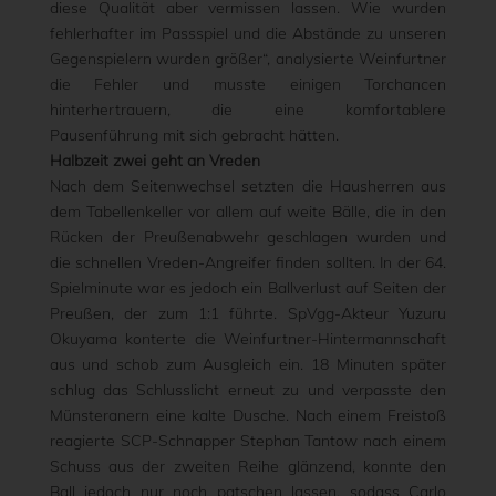
diese Qualität aber vermissen lassen. Wie wurden
fehlerhafter im Passspiel und die Abstände zu unseren
Gegenspielern wurden größer“, analysierte Weinfurtner
die Fehler und musste einigen Torchancen
hinterhertrauern, die eine komfortablere
Pausenführung mit sich gebracht hätten.
Halbzeit zwei geht an Vreden
Nach dem Seitenwechsel setzten die Hausherren aus
dem Tabellenkeller vor allem auf weite Bälle, die in den
Rücken der Preußenabwehr geschlagen wurden und
die schnellen Vreden-Angreifer finden sollten. In der 64.
Spielminute war es jedoch ein Ballverlust auf Seiten der
Preußen, der zum 1:1 führte. SpVgg-Akteur Yuzuru
Okuyama konterte die Weinfurtner-Hintermannschaft
aus und schob zum Ausgleich ein. 18 Minuten später
schlug das Schlusslicht erneut zu und verpasste den
Münsteranern eine kalte Dusche. Nach einem Freistoß
reagierte SCP-Schnapper Stephan Tantow nach einem
Schuss aus der zweiten Reihe glänzend, konnte den
Ball jedoch nur noch patschen lassen, sodass Carlo