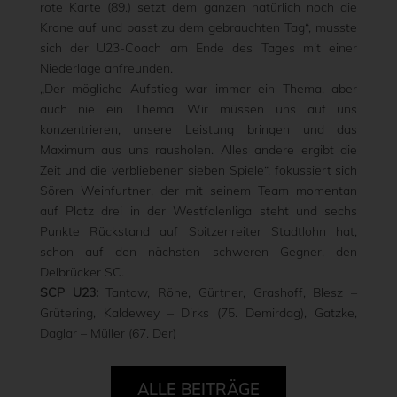
rote Karte (89.) setzt dem ganzen natürlich noch die
Krone auf und passt zu dem gebrauchten Tag“, musste
sich der U23-Coach am Ende des Tages mit einer
Niederlage anfreunden.
„Der mögliche Aufstieg war immer ein Thema, aber
auch nie ein Thema. Wir müssen uns auf uns
konzentrieren, unsere Leistung bringen und das
Maximum aus uns rausholen. Alles andere ergibt die
Zeit und die verbliebenen sieben Spiele“, fokussiert sich
Sören Weinfurtner, der mit seinem Team momentan
auf Platz drei in der Westfalenliga steht und sechs
Punkte Rückstand auf Spitzenreiter Stadtlohn hat,
schon auf den nächsten schweren Gegner, den
Delbrücker SC.
SCP U23:
Tantow, Röhe, Gürtner, Grashoff, Blesz –
Grütering, Kaldewey – Dirks (75. Demirdag), Gatzke,
Daglar – Müller (67. Der)
ALLE BEITRÄGE