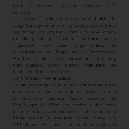
Korthals für die Heimelf aus kürzester Distanz zum 2:1
einköpfte.
„Wir haben zu unkonzentriert agiert und nicht die
nötige Konsequenz an den Tag gelegt“, ärgerte Sören
Weinfurtner am meisten, dass sich eine ähnlich
Einstellung seiner Spieler schon in der Trainingswoche
angedeutet hatte. „Den Jungs fehlten die
Grundspannung, das Tempo und die Ernsthaftigkeit.
Und diesen Schalter konnten wir auch am Ostermontag
nicht umlegen“, sprach Mahner Weinfurtner die
mangelnde Professionalität an.
3:1 für Vreden – Rot für Gatzke
Als die Adlerträger dann in der Schlussphase hinten
aufmachten, um wenigstens einen Zähler aus Vreden
zu entführen, bestrafte Yuzuru Okuyama die
Bemühungen der Gäste und machte in der letzten
Minute den Sack zu. Der Doppeltorschütze nahm einen
langen Ball auf und überlupfte Torhüter Tantow zum
3:1-Endstand. „Wir haben verdient verloren. Gatzkes