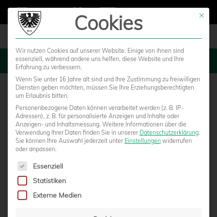
Cookies
Mit die
Wir nutzen Cookies auf unserer Website. Einige von ihnen sind
essenziell, während andere uns helfen, diese Website und Ihre
MENU
Erfahrung zu verbessern.
Wenn Sie unter 16 Jahre alt sind und Ihre Zustimmung zu freiwilligen
Diensten geben möchten, müssen Sie Ihre Erziehungsberechtigten
um Erlaubnis bitten.
Personenbezogene Daten können verarbeitet werden (z. B. IP-
Adressen), z. B. für personalisierte Anzeigen und Inhalte oder
Anzeigen- und Inhaltsmessung.
Weitere Informationen über die
Verwendung Ihrer Daten finden Sie in unserer
Datenschutzerklärung
.
Sie können Ihre Auswahl jederzeit unter
Einstellungen
widerrufen
oder anpassen.
Es folgt eine Liste der Service-Gruppen, für die eine Einwilligun
Essenziell
Statistiken
MIT WILLE UND LEIDENSCHAFT ZU DEN
Externe Medien
NÄCHSTEN PUNKTEN