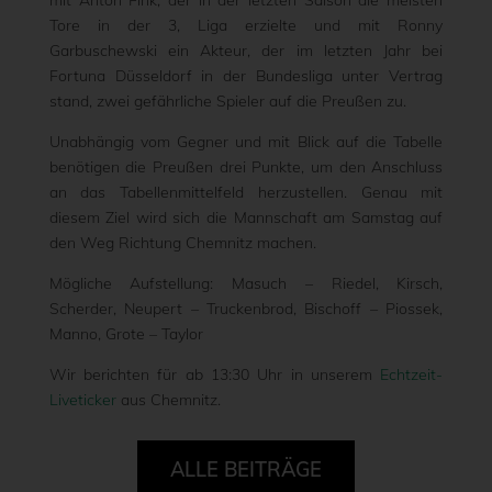
mit Anton Fink, der in der letzten Saison die meisten
Tore in der 3, Liga erzielte und mit Ronny
Garbuschewski ein Akteur, der im letzten Jahr bei
Fortuna Düsseldorf in der Bundesliga unter Vertrag
stand, zwei gefährliche Spieler auf die Preußen zu.
Unabhängig vom Gegner und mit Blick auf die Tabelle
benötigen die Preußen drei Punkte, um den Anschluss
an das Tabellenmittelfeld herzustellen. Genau mit
diesem Ziel wird sich die Mannschaft am Samstag auf
den Weg Richtung Chemnitz machen.
Mögliche Aufstellung: Masuch – Riedel, Kirsch,
Scherder, Neupert – Truckenbrod, Bischoff – Piossek,
Manno, Grote – Taylor
Wir berichten für ab 13:30 Uhr in unserem
Echtzeit-
Liveticker
aus Chemnitz.
ALLE BEITRÄGE