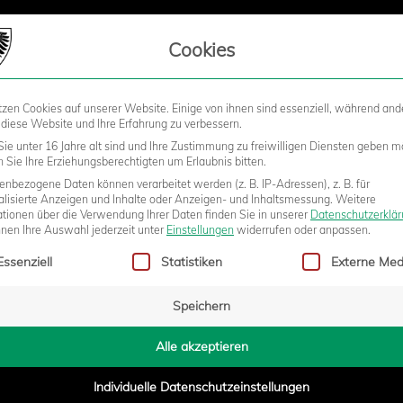
LIEDSCHAFT
Cookies
tzen Cookies auf unserer Website. Einige von ihnen sind essenziell, während and
STADION
BUSINESS
KIDS &
 diese Website und Ihre Erfahrung zu verbessern.
ie unter 16 Jahre alt sind und Ihre Zustimmung zu freiwilligen Diensten geben m
Sie Ihre Erziehungsberechtigten um Erlaubnis bitten.
nbezogene Daten können verarbeitet werden (z. B. IP-Adressen), z. B. für
EINSTELLUNG, EINSATZ UND K
alisierte Anzeigen und Inhalte oder Anzeigen- und Inhaltsmessung.
Weitere
ationen über die Verwendung Ihrer Daten finden Sie in unserer
Datenschutzerklä
nnen Ihre Auswahl jederzeit unter
Einstellungen
widerrufen oder anpassen.
gt eine Liste der Service-Gruppen, für die eine Einwilligung erteilt w
N OSNABRÜCK
Essenziell
Statistiken
Externe Med
Speichern
6:50
Alle akzeptieren
Individuelle Datenschutzeinstellungen