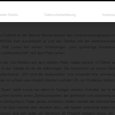
 machte Sportvorstand Carsten Gockel auf der Pressekonferenz vor d
uch Preußencoach Ralf Loose weiß um die Bedeutung der Partie: „D
hlossen als Mannschaft auftreten“, hofft der 50-Jährige außerdem a
okie-Details
Datenschutzerklärung
Impress
rz-weiß-grünen Anhängerschaft, die den Gästeblock mit circa 20
Flutlicht an der Bremer Brücke brennt, das Schiedsrichtergespann m
 ARENA fast ausverkauft ist und das Stadion mit der elektrisierend
Ralf Loose bei seinen Schützlingen „eine großartige Einstellun
 Laufbereitschaft“ auf dem Platz sehen.
en die Lila-Weißen auf dem siebten Platz, haben bereits 17 Zähler a
in der Tabelle da als die Adlerträger. Die Vorzeichen vor einem Der
ußentrainer: „Wir sind der Außenseiter. Uns erwartet eine schwieri
ben so schwer wie möglich machen und den VfL vor Probleme stellen.
eam“, sieht Loose vor allem in Torjäger Adriano Grimaldi, der in d
uchen konnte, einen „Schlüsselspieler, der gefährlich und zielstrebig a
tten Derbysieg in Folge genau einfahren wollen, behielt der Münsteran
für sich, machte aber deutlich, dass „alle Spieler unbedingt dabei se
müssen und sich jeder um Minimum 20 Prozent steigern muss, um 