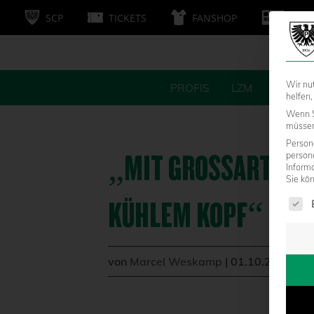
SCP
TICKETS
FANSHOP
MITG
Wir nu
PROFIS
LZM
FANS
helfen,
Wenn S
müssen 
Persone
„MIT GROSSARTIGER 
person
Inform
Sie kö
Es fol
ÜHLEM KOPF“ GEGE
von
Marcel Weskamp
|
01.10.2013 - 1