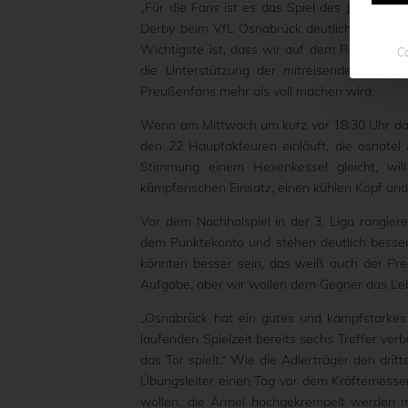
„Für die Fans ist es das Spiel des Jahres“,
Derby beim VfL Osnabrück deutlich. Aber a
Wichtigste ist, dass wir auf dem Rasen gesc
Co
die Unterstützung der mitreisenden schwa
Preußenfans mehr als voll machen wird.
Wenn am Mittwoch um kurz vor 18:30 Uhr das 
den 22 Hauptakteuren einläuft, die osnatel
Stimmung einem Hexenkessel gleicht, will 
kämpferischen Einsatz, einen kühlen Kopf und
Vor dem Nachholspiel in der 3. Liga rangier
dem Punktekonto und stehen deutlich besser 
könnten besser sein, das weiß auch der Pre
Aufgabe, aber wir wollen dem Gegner das Le
„Osnabrück hat ein gutes und kampfstarkes T
laufenden Spielzeit bereits sechs Treffer verb
das Tor spielt.“ Wie die Adlerträger den dri
Übungsleiter einen Tag vor dem Kräftemessen 
wollen, die Ärmel hochgekrempelt werden 