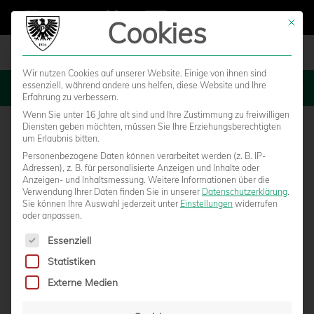
Cookies
Mit die
Wir nutzen Cookies auf unserer Website. Einige von ihnen sind
essenziell, während andere uns helfen, diese Website und Ihre
MENU
Erfahrung zu verbessern.
Wenn Sie unter 16 Jahre alt sind und Ihre Zustimmung zu freiwilligen
Diensten geben möchten, müssen Sie Ihre Erziehungsberechtigten
um Erlaubnis bitten.
Personenbezogene Daten können verarbeitet werden (z. B. IP-
Adressen), z. B. für personalisierte Anzeigen und Inhalte oder
Anzeigen- und Inhaltsmessung.
Weitere Informationen über die
Verwendung Ihrer Daten finden Sie in unserer
Datenschutzerklärung
.
Sie können Ihre Auswahl jederzeit unter
Einstellungen
widerrufen
oder anpassen.
Es folgt eine Liste der Service-Gruppen, für die eine Einwilligun
Essenziell
Statistiken
LEROY KWADWO IST EINER VON UNS!
Externe Medien
von
Marcel Weskamp
|
15.02.2020 - 14:04