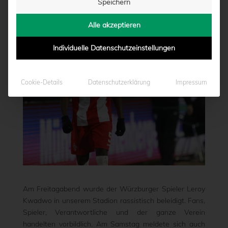
Speichern
Alle akzeptieren
Individuelle Datenschutzeinstellungen
Cookie-Details
Datenschutzerklärung
Impressum
Am Freitagabend wurde der Würzburger Spieler Leroy
Kwadwo in unserem Stadion rassistisch beleidigt. Fans,
Spieler, Verantwortliche und der ganze Verein
handelten vorbildlich. Am Samstag meldete sich auch