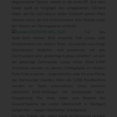
abgesessener Sperre, wieder in die erste Elf. Aus dem
Kader spült es hingegen den eingeplanten Clément
Halet, der für U23-Akteur Malte Grashoff seinen Platz
räumen muss, da sich Ersatztorwart Aziz Retzep unter
der Woche am Sprunggelenk verletzte.
Für das
Spiel beim kleinen BVB erwartet Ralf Loose volle
Konzentration von seinem Team. „Es werden uns einige
Münsteraner begleiten und zusammen mit den
Dortmundern eine großartige Kulisse schaffen“, ist sich
der gebürtige Dortmunder Loose sicher. Etwa 6.000
Zuschauer werden zu diesem Drittligaspiel im Stadion
Rote Erde erwartet – ungewöhnlich viele für eine Partie
der Dortmunder Zweiten. Mehr als 1.000 Preußenfans
werden ihr Team unterstützen, hinzu kommen
zahlreiche BVB-Anhänger. Die Dortmunder Ultra-
Gruppierung The Unity hatte zum Boykott der
Auswärtspartie der ersten Mannschaft in Stuttgart
aufgerufen – wegen überhöhter Ticketpreise.
Für den Trainer, der selbst lange in Dortmund gespielt