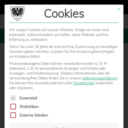
Cookies
Mit die
Wir nutzen Cookies auf unserer Website. Einige von ihnen sind
essenziell, während andere uns helfen, diese Website und Ihre
MENU
Erfahrung zu verbessern.
Wenn Sie unter 16 Jahre alt sind und Ihre Zustimmung zu freiwilligen
Diensten geben möchten, müssen Sie Ihre Erziehungsberechtigten
um Erlaubnis bitten.
Personenbezogene Daten können verarbeitet werden (z. B. IP-
Adressen), z. B. für personalisierte Anzeigen und Inhalte oder
Anzeigen- und Inhaltsmessung.
Weitere Informationen über die
Verwendung Ihrer Daten finden Sie in unserer
Datenschutzerklärung
.
Sie können Ihre Auswahl jederzeit unter
Einstellungen
widerrufen
oder anpassen.
Es folgt eine Liste der Service-Gruppen, für die eine Einwilligun
Essenziell
Statistiken
KRÄFTEVERSCHLEISS IST ENTSCHEIDEND B
Externe Medien
EIM GASTSPIEL IN DORTMUND