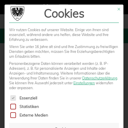
Cookies
Mit die
Wir nutzen Cookies auf unserer Website. Einige von ihnen sind
essenziell, während andere uns helfen, diese Website und Ihre
MENU
Erfahrung zu verbessern.
Wenn Sie unter 16 Jahre alt sind und Ihre Zustimmung zu freiwilligen
Diensten geben möchten, müssen Sie Ihre Erziehungsberechtigten
um Erlaubnis bitten.
Personenbezogene Daten können verarbeitet werden (z. B. IP-
Adressen), z. B. für personalisierte Anzeigen und Inhalte oder
Anzeigen- und Inhaltsmessung.
Weitere Informationen über die
Verwendung Ihrer Daten finden Sie in unserer
Datenschutzerklärung
.
Sie können Ihre Auswahl jederzeit unter
Einstellungen
widerrufen
oder anpassen.
Es folgt eine Liste der Service-Gruppen, für die eine Einwilligun
Essenziell
Statistiken
KLASSE GEMEINSCHAFT: GYMNASIUM
Externe Medien
WOLBECK WIRD ZEHNTE PARTNERSCHULE