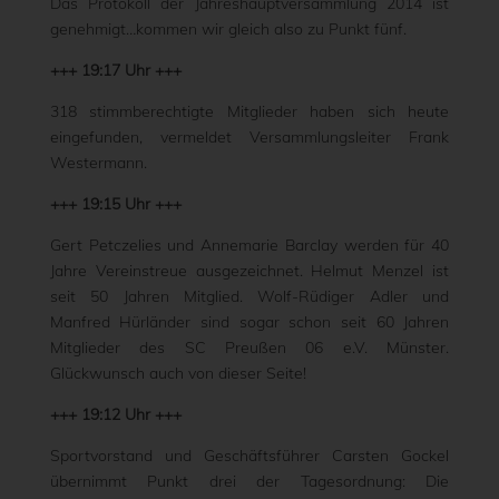
Das Protokoll der Jahreshauptversammlung 2014 ist
genehmigt…kommen wir gleich also zu Punkt fünf.
+++ 19:17 Uhr +++
318 stimmberechtigte Mitglieder haben sich heute
eingefunden, vermeldet Versammlungsleiter Frank
Westermann.
+++ 19:15 Uhr +++
Gert Petczelies und Annemarie Barclay werden für 40
Jahre Vereinstreue ausgezeichnet. Helmut Menzel ist
seit 50 Jahren Mitglied. Wolf-Rüdiger Adler und
Manfred Hürländer sind sogar schon seit 60 Jahren
Mitglieder des SC Preußen 06 e.V. Münster.
Glückwunsch auch von dieser Seite!
+++ 19:12 Uhr +++
Sportvorstand und Geschäftsführer Carsten Gockel
übernimmt Punkt drei der Tagesordnung: Die