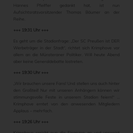
Hannes Pfeiffer gedankt hat, ist nun
Aufsichtsratsvorsitzender Thomas Bäumer an der
Reihe.
+++ 19:31 Uhr +++
Es geht um die Stadionfrage: „Der SC Preußen ist DER
Werbeträger in der Stadt“, richtet sich Krimphove vor
allem an die Münsteraner Politiker. Will heute Abend
aber keine Generaldebatte lostreten.
+++ 19:30 Uhr +++
„Wir brauchen unsere Fans! Und stellen uns auch hinter
den Großteil! Nur mit unseren Anhängern können wir
stimmungsvolle Feste in unserem Stadion feiern!“ …
Krimphove erntet von den anwesenden Mitgliedern
Applaus – mehrfach.
+++ 19:26 Uhr +++
Krimphove spricht nun die Finanzen an und verweist