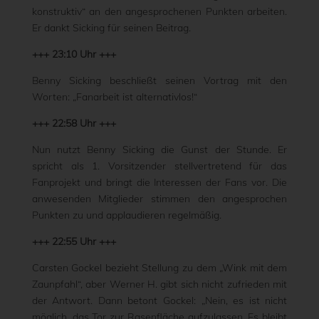
konstruktiv“ an den angesprochenen Punkten arbeiten.
Er dankt Sicking für seinen Beitrag.
+++ 23:10 Uhr +++
Benny Sicking beschließt seinen Vortrag mit den
Worten: „Fanarbeit ist alternativlos!“
+++ 22:58 Uhr +++
Nun nutzt Benny Sicking die Gunst der Stunde. Er
spricht als 1. Vorsitzender stellvertretend für das
Fanprojekt und bringt die Interessen der Fans vor. Die
anwesenden Mitglieder stimmen den angesprochen
Punkten zu und applaudieren regelmäßig.
+++ 22:55 Uhr +++
Carsten Gockel bezieht Stellung zu dem „Wink mit dem
Zaunpfahl“, aber Werner H. gibt sich nicht zufrieden mit
der Antwort. Dann betont Gockel: „Nein, es ist nicht
möglich, das Tor zur Rasenfläche aufzulassen. Es bleibt