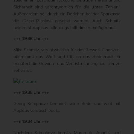
zusammen: Zuschauerrückgang, Beiträge, Personal und
Sicherheit sind verantwortlich für die „roten Zahlen“.
Außederdem soll durch ein Darlehen bei der Sparkasse
die (Dispo-)Zinslast gesenkt werden. Auch Schmitz
bekommt Applaus…allerdings fällt dieser mäßiger aus.
+++ 19:36 Uhr +++
Mike Schmitz, verantwortlich für das Ressort Finanzen,
übernimmt das Wort und tritt an das Rednerpult. Er
erläutert die Gewinn- und Verlustrechnung, die hier zu
sehen ist:
+++ 19:35 Uhr +++
Georg Krimphove beendet seine Rede und wird mit
Applaus verabschiedet…
+++ 19:34 Uhr +++
Nachdem Krimphove bereits Marco de Angelis und