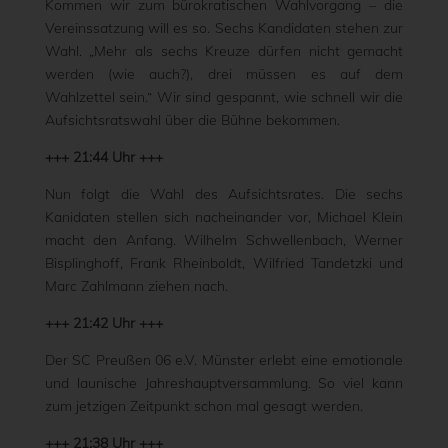
Kommen wir zum bürokratischen Wahlvorgang – die
Vereinssatzung will es so. Sechs Kandidaten stehen zur
Wahl. „Mehr als sechs Kreuze dürfen nicht gemacht
werden (wie auch?), drei müssen es auf dem
Wahlzettel sein.“ Wir sind gespannt, wie schnell wir die
Aufsichtsratswahl über die Bühne bekommen.
+++ 21:44 Uhr +++
Nun folgt die Wahl des Aufsichtsrates. Die sechs
Kanidaten stellen sich nacheinander vor, Michael Klein
macht den Anfang. Wilhelm Schwellenbach, Werner
Bisplinghoff, Frank Rheinboldt, Wilfried Tandetzki und
Marc Zahlmann ziehen nach.
+++ 21:42 Uhr +++
Der SC Preußen 06 e.V. Münster erlebt eine emotionale
und launische Jahreshauptversammlung. So viel kann
zum jetzigen Zeitpunkt schon mal gesagt werden.
+++ 21:38 Uhr +++