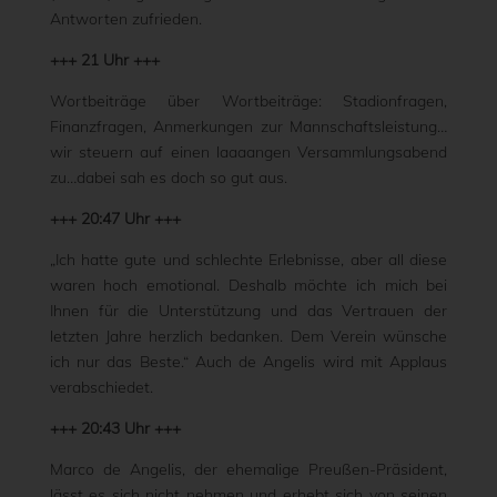
Antworten zufrieden.
+++ 21 Uhr +++
Wortbeiträge über Wortbeiträge: Stadionfragen,
Finanzfragen, Anmerkungen zur Mannschaftsleistung…
wir steuern auf einen laaaangen Versammlungsabend
zu…dabei sah es doch so gut aus.
+++ 20:47 Uhr +++
„Ich hatte gute und schlechte Erlebnisse, aber all diese
waren hoch emotional. Deshalb möchte ich mich bei
Ihnen für die Unterstützung und das Vertrauen der
letzten Jahre herzlich bedanken. Dem Verein wünsche
ich nur das Beste.“ Auch de Angelis wird mit Applaus
verabschiedet.
+++ 20:43 Uhr +++
Marco de Angelis, der ehemalige Preußen-Präsident,
lässt es sich nicht nehmen und erhebt sich von seinen