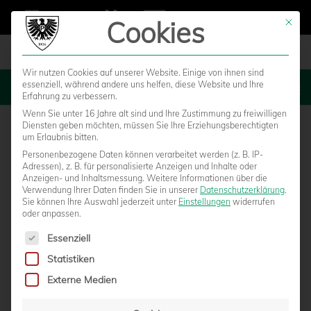
Cookies
Mit die
Wir nutzen Cookies auf unserer Website. Einige von ihnen sind
essenziell, während andere uns helfen, diese Website und Ihre
MENU
Erfahrung zu verbessern.
Wenn Sie unter 16 Jahre alt sind und Ihre Zustimmung zu freiwilligen
Diensten geben möchten, müssen Sie Ihre Erziehungsberechtigten
um Erlaubnis bitten.
Personenbezogene Daten können verarbeitet werden (z. B. IP-
Adressen), z. B. für personalisierte Anzeigen und Inhalte oder
Anzeigen- und Inhaltsmessung.
Weitere Informationen über die
Verwendung Ihrer Daten finden Sie in unserer
Datenschutzerklärung
.
Sie können Ihre Auswahl jederzeit unter
Einstellungen
widerrufen
oder anpassen.
Es folgt eine Liste der Service-Gruppen, für die eine Einwilligun
Essenziell
Statistiken
DAS "PROTOKOLL" ZUR JHV 2015 ZUM
Externe Medien
NACHLESEN