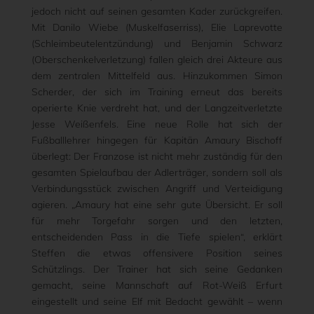
jedoch nicht auf seinen gesamten Kader zurückgreifen.
Mit Danilo Wiebe (Muskelfaserriss), Elie Laprevotte
(Schleimbeutelentzündung) und Benjamin Schwarz
(Oberschenkelverletzung) fallen gleich drei Akteure aus
dem zentralen Mittelfeld aus. Hinzukommen Simon
Scherder, der sich im Training erneut das bereits
operierte Knie verdreht hat, und der Langzeitverletzte
Jesse Weißenfels. Eine neue Rolle hat sich der
Fußballlehrer hingegen für Kapitän Amaury Bischoff
überlegt: Der Franzose ist nicht mehr zuständig für den
gesamten Spielaufbau der Adlerträger, sondern soll als
Verbindungsstück zwischen Angriff und Verteidigung
agieren. „Amaury hat eine sehr gute Übersicht. Er soll
für mehr Torgefahr sorgen und den letzten,
entscheidenden Pass in die Tiefe spielen“, erklärt
Steffen die etwas offensivere Position seines
Schützlings. Der Trainer hat sich seine Gedanken
gemacht, seine Mannschaft auf Rot-Weiß Erfurt
eingestellt und seine Elf mit Bedacht gewählt – wenn