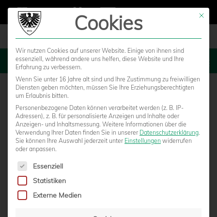
Cookies
Mit die
Wir nutzen Cookies auf unserer Website. Einige von ihnen sind
essenziell, während andere uns helfen, diese Website und Ihre
MENU
Erfahrung zu verbessern.
Wenn Sie unter 16 Jahre alt sind und Ihre Zustimmung zu freiwilligen
Diensten geben möchten, müssen Sie Ihre Erziehungsberechtigten
um Erlaubnis bitten.
Personenbezogene Daten können verarbeitet werden (z. B. IP-
Adressen), z. B. für personalisierte Anzeigen und Inhalte oder
Anzeigen- und Inhaltsmessung.
Weitere Informationen über die
Verwendung Ihrer Daten finden Sie in unserer
Datenschutzerklärung
.
Sie können Ihre Auswahl jederzeit unter
Einstellungen
widerrufen
oder anpassen.
Es folgt eine Liste der Service-Gruppen, für die eine Einwilligun
Essenziell
Statistiken
HORST STEFFEN MIT
Externe Medien
(HEIMSPIEL-)PREMIERE GEGEN ROT-