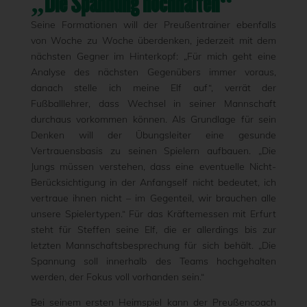
„Die Spannung hochhalten“
Seine Formationen will der Preußentrainer ebenfalls
von Woche zu Woche überdenken, jederzeit mit dem
nächsten Gegner im Hinterkopf: „Für mich geht eine
Analyse des nächsten Gegenübers immer voraus,
danach stelle ich meine Elf auf“, verrät der
Fußballlehrer, dass Wechsel in seiner Mannschaft
durchaus vorkommen können. Als Grundlage für sein
Denken will der Übungsleiter eine gesunde
Vertrauensbasis zu seinen Spielern aufbauen. „Die
Jungs müssen verstehen, dass eine eventuelle Nicht-
Berücksichtigung in der Anfangself nicht bedeutet, ich
vertraue ihnen nicht – im Gegenteil, wir brauchen alle
unsere Spielertypen.“ Für das Kräftemessen mit Erfurt
steht für Steffen seine Elf, die er allerdings bis zur
letzten Mannschaftsbesprechung für sich behält. „Die
Spannung soll innerhalb des Teams hochgehalten
werden, der Fokus voll vorhanden sein.“
Bei seinem ersten Heimspiel kann der Preußencoach