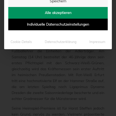
Speichern
WEISS ERFURT
Alle akzeptieren
von
Moritz Schwegmann
|
29.01.2016 - 15:03
Individuelle Datenschutzeinstellungen
Seit 36 Tagen ist Horst Steffen jetzt Trainer des SC
Cookie-Details
Datenschutzerklärung
Impressum
Preußen 06 e.V. Münster, seit 26 Tagen leitet der
Fußballlehrer die Einheiten der Adlerträger. Am
Samstag (14 Uhr) bestreitet der 46-Jährige dann sein
erstes Pflichtspiel mit den Schwarz-Weiß-Grünen,
gleichzeitig wird das Kräftemessen sein erster Auftritt
im heimischen Preußenstadion. Mit Rot-Weiß Erfurt
tritt eine hochmotivierte Elf an der Hammer Straße auf,
die am letzten Spieltag noch Ligaprimus Dynamo
Dresden die zweite Saisonniederlage bescherte und ein
echter Gradmesser für die Münsteraner wird.
Seine Heimspiel-Premiere ist für Horst Steffen jedoch
kein Grund, nervös zu werden. Vielmehr präsentierte