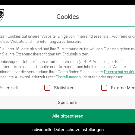
LIEDSCHAFT
Cookies
tzen Cookies auf unserer Website. Einige von ihnen sind essenziell, während and
STADION
BUSINESS
KIDS &
 diese Website und Ihre Erfahrung zu verbessern.
ie unter 16 Jahre alt sind und Ihre Zustimmung zu freiwilligen Diensten geben m
Sie Ihre Erziehungsberechtigten um Erlaubnis bitten.
nbezogene Daten können verarbeitet werden (z. B. IP-Adressen), z. B. für
ÄRE BEIM FUSSBALL-T
alisierte Anzeigen und Inhalte oder Anzeigen- und Inhaltsmessung.
Weitere
ationen über die Verwendung Ihrer Daten finden Sie in unserer
Datenschutzerklä
nnen Ihre Auswahl jederzeit unter
Einstellungen
widerrufen oder anpassen.
gt eine Liste der Service-Gruppen, für die eine Einwilligung erteilt w
Essenziell
Statistiken
Externe Med
Speichern
6:35
Alle akzeptieren
Individuelle Datenschutzeinstellungen