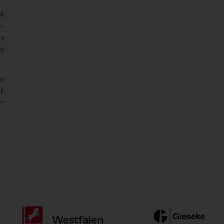
ch
en
ht
de
at
ch
im