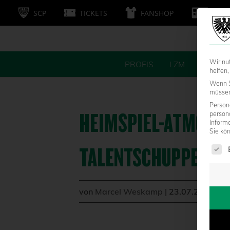
SCP
TICKETS
FANSHOP
MITG
Wir nu
PROFIS
LZM
FANS
helfen,
Wenn S
müssen 
Persone
HEIMSPIEL-ATMOSPH
person
Inform
Sie kö
Es fol
ALENTSCHUPPEN
von
Marcel Weskamp
|
23.07.2013 - 1