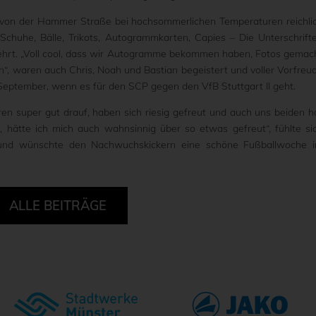
 von der Hammer Straße bei hochsommerlichen Temperaturen reichli
chuhe, Bälle, Trikots, Autogrammkarten, Capies – Die Unterschrift
ehrt. „Voll cool, dass wir Autogramme bekommen haben, Fotos gemac
n“, waren auch Chris, Noah und Bastian begeistert und voller Vorfreu
ptember, wenn es für den SCP gegen den VfB Stuttgart II geht.
en super gut drauf, haben sich riesig gefreut und auch uns beiden h
 hätte ich mich auch wahnsinnig über so etwas gefreut“, fühlte si
rt und wünschte den Nachwuchskickern eine schöne Fußballwoche 
ALLE BEITRÄGE