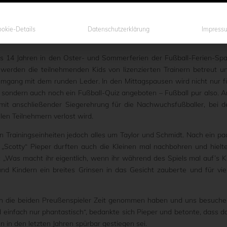
el und die Adlerträger Matthew Taylor und Dominik Schmidt nic
Fußball-Talentschuppen auf der Sportanlage des 1. FC Gievenbe
t dem bekannten „Preußen! Münster!“-Wechselgesang bereiteten 1
okie-Details
Datenschutzerklärung
Impress
inzigartigen Empfang.
bis 14 Jahren in den Oster- und Sommerferien der Fußball-Ferien-Sp
werden die teilnehmenden Kids von lizenzierten Trainern betreut u
 Umgang mit dem runden Leder. In den Mittagspausen wird nicht nur f
t, sondern auch noch ein Fußball-Quiz angeboten – Fußball pur also. 
 mit anschließender Siegerehrung für die Nachwuchsfußballer, bei d
len Teilnehmern verlost wird.
 Trainingseinheiten jedoch alles um Taylor und Schmidt. Nach ein pa
 „Scotty“ Pieper durften auch die Kleinen mal nachbohren und hielt
: „Was macht ihr eigentlich, wenn ihr während des Spiels mal auf’s K
und Kindern ein breites Grinsen in das Gesicht zauberte und für vie
sich die beiden Preußenspieler Zeit genommen haben und uns besuche
nd einfach nur phantastisch“, bedankte sich Pieper und betonte, dass d
 in den letzten Jahren spürbar gestiegen sei.