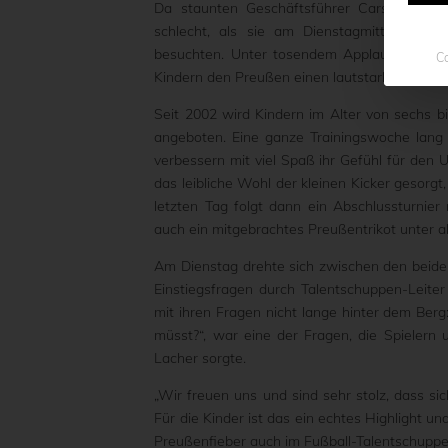
Da staunten Geschäftsführer Carsten Gock
schlecht, als sie am Dienstagmittag den 
besuchten. Unter tosendem Applaus und mi
Co
Kindern den Preußen einen lautstarken und e
Seit 2002 wird Kindern im Alter von sechs 
angeboten. Eine ganze Trainingswoche lang 
verbessern mit viel Spaß ihr Gefühl für den
das leibliche Wohl der kleinen Kicker gesorg
letzten Tag folgt dann ein Abschlussturnier
auch ein mitgebrachtes Preußentrikot unter al
Am Dienstag drehte sich zwischen den beiden
Einstiegsfragen durch Talentschuppen-Leiter
mit ihren Fragen nicht lange hinter dem Berg
müsst?“, war eine der Fragen, die Spielern 
Lacher sorgte.
„Wir freuen uns und sind sehr stolz, dass 
Für die Kinder ist das ein echtes Highlight u
Preußenfieber auch im Fußball-Talentschuppen