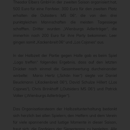
Theodor Elbers GmbH in der zweiten Saison organisiert hat,
500 Euro für eine Fanfeier. 300 Euro für den zweiten Platz
erhalten die Outsiders MS 06“, die von den drei
punktgleichen Mannschaften die meisten Tagessiege
schafften. Dritter wurden „Wienburgs Adlerträger“, die
immerhin noch 200 Euro für ihre Party bekommen. Leer
gingen somit „Kackenbreit 06“ und „Los Cojones“ aus.
In der Halbzeit der Partie gegen Halle gab es beim Spiel
„Logo treffen“ folgendes Ergebnis, dass auf den letzten
Drücker noch einmal die Gesamtwertung durcheinander
wirbelte: Mario Hertz („Schön hier“) siegte vor Daniel
Beuckmann („Kackenbreit 06“), David Schulze Hillert („Los
Cojones“), Chris Brinkhoff („Outsiders MS 06“) und Patrick
Volker („Wienburgs Adlerträger“).
Das Organisationsteam der Halbzeitunterhaltung bedankt
sich herzlich bei allen Spielern, den Helfern und dem Verein
für viele spannende und lustige Momente in dieser Saison,
freut sich, die Fanfeiern der Siegerteams zu begleiten. Alle