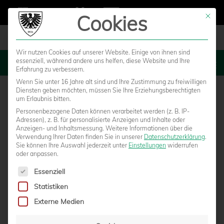
Cookies
Mit die
Wir nutzen Cookies auf unserer Website. Einige von ihnen sind
essenziell, während andere uns helfen, diese Website und Ihre
MENU
Erfahrung zu verbessern.
Wenn Sie unter 16 Jahre alt sind und Ihre Zustimmung zu freiwilligen
Diensten geben möchten, müssen Sie Ihre Erziehungsberechtigten
um Erlaubnis bitten.
Personenbezogene Daten können verarbeitet werden (z. B. IP-
Adressen), z. B. für personalisierte Anzeigen und Inhalte oder
Anzeigen- und Inhaltsmessung.
Weitere Informationen über die
Verwendung Ihrer Daten finden Sie in unserer
Datenschutzerklärung
.
Sie können Ihre Auswahl jederzeit unter
Einstellungen
widerrufen
oder anpassen.
Es folgt eine Liste der Service-Gruppen, für die eine Einwilligun
Essenziell
Statistiken
HALBZEITUNTERHALTUNG: LAST-MINUTE-
Externe Medien
SIEG UND 500 EURO FÜR „SCHÖN HIER!“