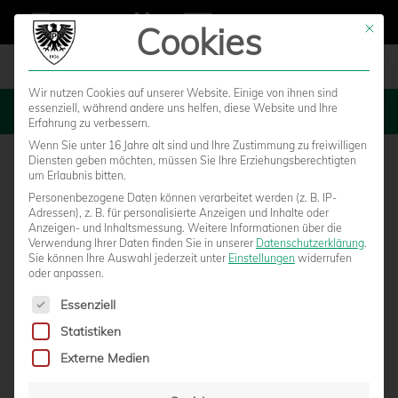
Cookies
Mit die
Wir nutzen Cookies auf unserer Website. Einige von ihnen sind
essenziell, während andere uns helfen, diese Website und Ihre
MENU
Erfahrung zu verbessern.
Wenn Sie unter 16 Jahre alt sind und Ihre Zustimmung zu freiwilligen
Diensten geben möchten, müssen Sie Ihre Erziehungsberechtigten
um Erlaubnis bitten.
Personenbezogene Daten können verarbeitet werden (z. B. IP-
Adressen), z. B. für personalisierte Anzeigen und Inhalte oder
Anzeigen- und Inhaltsmessung.
Weitere Informationen über die
Verwendung Ihrer Daten finden Sie in unserer
Datenschutzerklärung
.
Sie können Ihre Auswahl jederzeit unter
Einstellungen
widerrufen
oder anpassen.
Es folgt eine Liste der Service-Gruppen, für die eine Einwilligun
Essenziell
Statistiken
GEMEINSAME AKTION: ROUND TABLE
Externe Medien
BEGLEITET FLÜCHTLINGE ZUM LETZTEN