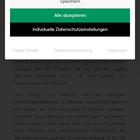
Speichern
HEIMSPIEL
Alle akzeptieren
von
Marcel Weskamp
|
26.05.2015 - 11:14
Individuelle Datenschutzeinstellungen
Auf Initiative des Münsteraner Service Clubs Round
Cookie-Details
Datenschutzerklärung
Impressum
Table 48 erlebten gut 20 Flüchtlinge aus Albanien,
Eritrea, Ghana, Irak und anderen Nationen beim letzten
Ligaspiel des SC Preußen 06 e.V. Münster gegen
Borussia Dortmund II am 23. Mai Fairplay und
Gastfreundschaft hautnah.
„Wir haben uns intensiv mit der aktuellen
Flüchtlingsproblematik in Münster auseinandergesetzt
und wollen mit den Menschen in Kontakt kommen“,
berichtet Simon Monske vom Round Table. Seit Herbst
2014 kommen jeden Monat über 100 neue Flüchtlinge
nach Münster und ehrenamtliche Hilfestellung bei
Behördengängen und der Freizeitgestaltung ist für die