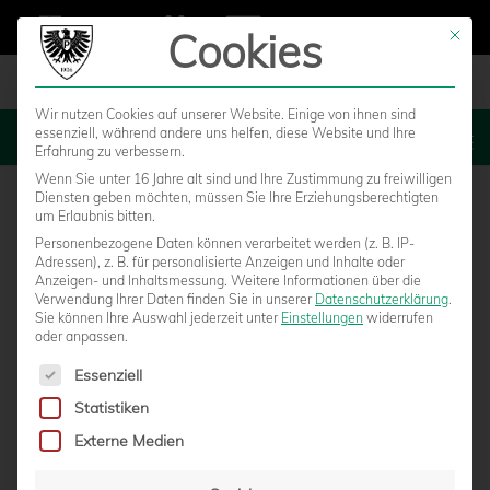
Cookies
Mit die
Wir nutzen Cookies auf unserer Website. Einige von ihnen sind
essenziell, während andere uns helfen, diese Website und Ihre
MENU
Erfahrung zu verbessern.
Wenn Sie unter 16 Jahre alt sind und Ihre Zustimmung zu freiwilligen
Diensten geben möchten, müssen Sie Ihre Erziehungsberechtigten
um Erlaubnis bitten.
Personenbezogene Daten können verarbeitet werden (z. B. IP-
Adressen), z. B. für personalisierte Anzeigen und Inhalte oder
Anzeigen- und Inhaltsmessung.
Weitere Informationen über die
Verwendung Ihrer Daten finden Sie in unserer
Datenschutzerklärung
.
Sie können Ihre Auswahl jederzeit unter
Einstellungen
widerrufen
oder anpassen.
Es folgt eine Liste der Service-Gruppen, für die eine Einwilligun
Essenziell
Statistiken
ENTSCHLOSSENHEIT, BEGEISTERUNG,
Externe Medien
MUT – NUR SO KANN ES KLAPPEN!