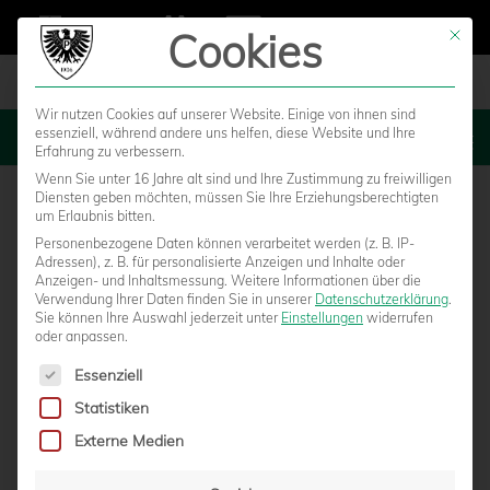
Cookies
Mit die
Wir nutzen Cookies auf unserer Website. Einige von ihnen sind
essenziell, während andere uns helfen, diese Website und Ihre
MENU
Erfahrung zu verbessern.
Wenn Sie unter 16 Jahre alt sind und Ihre Zustimmung zu freiwilligen
Diensten geben möchten, müssen Sie Ihre Erziehungsberechtigten
um Erlaubnis bitten.
Personenbezogene Daten können verarbeitet werden (z. B. IP-
Adressen), z. B. für personalisierte Anzeigen und Inhalte oder
Anzeigen- und Inhaltsmessung.
Weitere Informationen über die
Verwendung Ihrer Daten finden Sie in unserer
Datenschutzerklärung
.
Sie können Ihre Auswahl jederzeit unter
Einstellungen
widerrufen
oder anpassen.
Es folgt eine Liste der Service-Gruppen, für die eine Einwilligun
Essenziell
Statistiken
ENGLISCHE WOCHE SOLL BEI FORTUNA
Externe Medien
KÖLN ERFOLGREICH FORTGESETZT