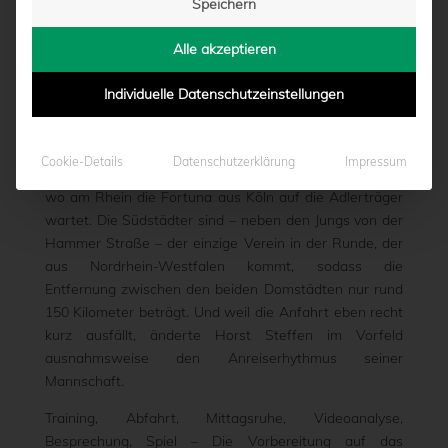
Speichern
WERDEN
Alle akzeptieren
von
Moritz Schwegmann
|
29.02.2016 - 18:25
Individuelle Datenschutzeinstellungen
Bereits am Dienstagabend (19 Uhr) bestreitet der SC
Cookie-Details
Datenschutzerklärung
Impressum
Preußen 06 e.V. Münster sein nächstes Drittliga-Spiel,
wo am Rhein die Fortuna aus Köln auf die Adlerträger
wartet. Die Südstädter sind – neben den Jungs von der
Hammer Straße – der einzige Verein in der Runde, der
aus Nordrhein-Westfalen kommt, sodass die
Entfernung zwischen den beiden Domstädten nur rund
150 Kilometer beträgt. Und weil die Anfahrt eben recht
kurz ausfällt, änderte Horst Steffen im Vorfeld
ausnahmsweise den Anreiserhythmus seiner
Mannschaft.
Training, Abfahrt, Mittagsruhe, Videoanalyse,
Besprechung, Spiel – Die Vorbereitung auf das