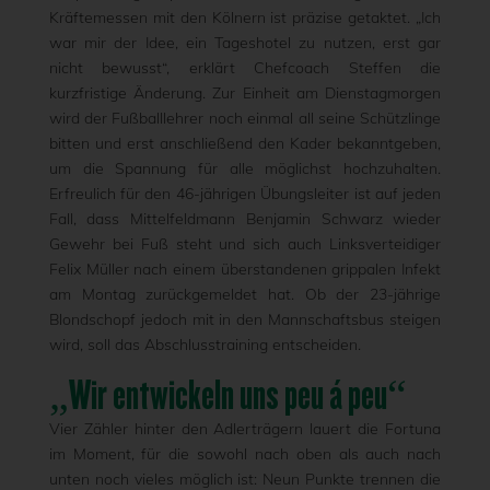
Kräftemessen mit den Kölnern ist präzise getaktet. „Ich
war mir der Idee, ein Tageshotel zu nutzen, erst gar
nicht bewusst“, erklärt Chefcoach Steffen die
kurzfristige Änderung. Zur Einheit am Dienstagmorgen
wird der Fußballlehrer noch einmal all seine Schützlinge
bitten und erst anschließend den Kader bekanntgeben,
um die Spannung für alle möglichst hochzuhalten.
Erfreulich für den 46-jährigen Übungsleiter ist auf jeden
Fall, dass Mittelfeldmann Benjamin Schwarz wieder
Gewehr bei Fuß steht und sich auch Linksverteidiger
Felix Müller nach einem überstandenen grippalen Infekt
am Montag zurückgemeldet hat. Ob der 23-jährige
Blondschopf jedoch mit in den Mannschaftsbus steigen
wird, soll das Abschlusstraining entscheiden.
„Wir entwickeln uns peu á peu“
Vier Zähler hinter den Adlerträgern lauert die Fortuna
im Moment, für die sowohl nach oben als auch nach
unten noch vieles möglich ist: Neun Punkte trennen die