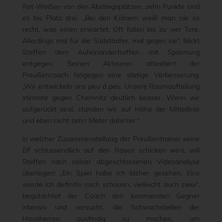
Rot-Weißen von den Abstiegsplätzen, zehn Punkte sind
es bis Platz drei. „Bei den Kölnern weiß man nie so
recht, was einen erwartet. Oft fallen bis zu vier Tore.
Allerdings mal für die Südstädter, mal gegen sie“, blickt
Steffen dem Aufeinandertreffen mit Spannung
entgegen. Seinen Akteuren attestiert der
Preußencoach hingegen eine stetige Verbesserung:
„Wir entwickeln uns peu á peu. Unsere Raumaufteilung
stimmte gegen Chemnitz deutlich besser. Wenn wir
aufgerückt sind, standen wir auf Höhe der Mittellinie
und eben nicht zehn Meter dahinter.“
In welcher Zusammenstellung der Preußentrainer seine
Elf schlussendlich auf den Rasen schicken wird, will
Steffen nach seiner abgeschlossenen Videoanalyse
überlegen: „Ein Spiel habe ich bisher gesehen. Eins
werde ich definitiv noch schauen, vielleicht auch zwei“,
begutachtet der Coach den kommenden Gegner
intensiv und versucht, die Schwachstellen der
Hausherren ausfindig zu machen, um