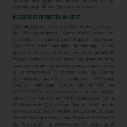
nächsten Spiel gegen Bochum sich für einen solchen
Aufwand auch mit drei Punkten zu belohnen.“
U13 VERGISST ZU TREFFEN, U12 SIEGT
Auch die
U13
kam beim SuS Neuenkirchen nicht über
ein 0:0-Unentschieden hinaus. Dabei hätte der
Spielverlauf ein eindeutigeres Ergebnis zugelassen.
„Das Spiel fand eigentlich durchgängig in der
gegnerischen Hälfte statt und wir hatten gefühlt 90
Prozent Ballbesitz. Leider haben wir diese deutliche
Überlegenheit aber nicht clever genug ausgespielt und
in entscheidenden Situationen oft die falsche
Entscheidung getroffen“, analysiert U13-Coach
Stephan Edelhäuser. Daraus gilt es für die
YOUNGSTARS jetzt zu lernen, denn schon am morgigen
Mittwoch wartet das nächste Ligaspiel gegen den 1.
FC Gievenbeck. Den einzigen Sieg am Wochenende
feierte die
U12
, die sich verdient mit 1:0 gegen Borussia
Münster durchgesetzt hat. Max Schubert (21.) traf für
die Adlerträger und belohnte sie für einen guten