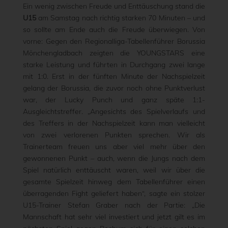
Ein wenig zwischen Freude und Enttäuschung stand die
U15
am Samstag nach richtig starken 70 Minuten – und
so sollte am Ende auch die Freude überwiegen. Von
vorne: Gegen den Regionalliga-Tabellenführer Borussia
Mönchengladbach zeigten die YOUNGSTARS eine
starke Leistung und führten in Durchgang zwei lange
mit 1:0. Erst in der fünften Minute der Nachspielzeit
gelang der Borussia, die zuvor noch ohne Punktverlust
war, der Lucky Punch und ganz späte 1:1-
Ausgleichtstreffer. „Angesichts des Spielverlaufs und
des Treffers in der Nachspielzeit kann man vielleicht
von zwei verlorenen Punkten sprechen. Wir als
Trainerteam freuen uns aber viel mehr über den
gewonnenen Punkt – auch, wenn die Jungs nach dem
Spiel natürlich enttäuscht waren, weil wir über die
gesamte Spielzeit hinweg dem Tabellenführer einen
überragenden Fight geliefert haben“, sagte ein stolzer
U15-Trainer Stefan Graber nach der Partie: „Die
Mannschaft hat sehr viel investiert und jetzt gilt es im