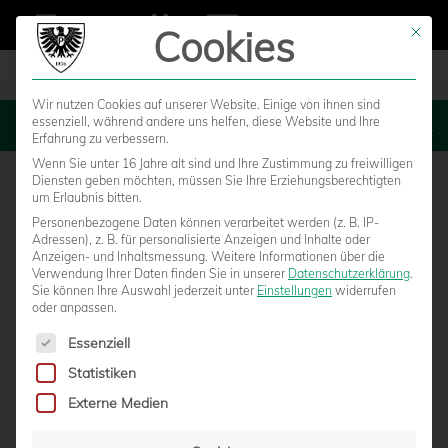
Cookies
Mit die
Wir nutzen Cookies auf unserer Website. Einige von ihnen sind
essenziell, während andere uns helfen, diese Website und Ihre
MENU
Erfahrung zu verbessern.
Wenn Sie unter 16 Jahre alt sind und Ihre Zustimmung zu freiwilligen
Diensten geben möchten, müssen Sie Ihre Erziehungsberechtigten
um Erlaubnis bitten.
Personenbezogene Daten können verarbeitet werden (z. B. IP-
Adressen), z. B. für personalisierte Anzeigen und Inhalte oder
Anzeigen- und Inhaltsmessung.
Weitere Informationen über die
Verwendung Ihrer Daten finden Sie in unserer
Datenschutzerklärung
.
Sie können Ihre Auswahl jederzeit unter
Einstellungen
widerrufen
oder anpassen.
Es folgt eine Liste der Service-Gruppen, für die eine Einwilligun
Essenziell
Statistiken
EIN RÜCKBLICK AUF DAS YOUNGSTARS-
Externe Medien
WOCHENENDE