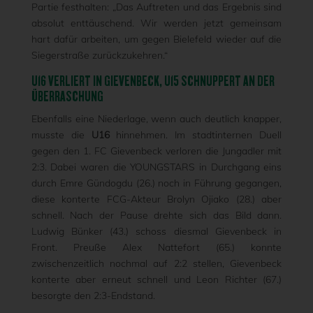
Partie festhalten: „Das Auftreten und das Ergebnis sind
absolut enttäuschend. Wir werden jetzt gemeinsam
hart dafür arbeiten, um gegen Bielefeld wieder auf die
Siegerstraße zurückzukehren.“
U16 VERLIERT IN GIEVENBECK, U15 SCHNUPPERT AN DER
ÜBERRASCHUNG
Ebenfalls eine Niederlage, wenn auch deutlich knapper,
musste die
U16
hinnehmen. Im stadtinternen Duell
gegen den 1. FC Gievenbeck verloren die Jungadler mit
2:3. Dabei waren die YOUNGSTARS in Durchgang eins
durch Emre Gündogdu (26.) noch in Führung gegangen,
diese konterte FCG-Akteur Brolyn Ojiako (28.) aber
schnell. Nach der Pause drehte sich das Bild dann.
Ludwig Bünker (43.) schoss diesmal Gievenbeck in
Front. Preuße Alex Nattefort (65.) konnte
zwischenzeitlich nochmal auf 2:2 stellen, Gievenbeck
konterte aber erneut schnell und Leon Richter (67.)
besorgte den 2:3-Endstand.