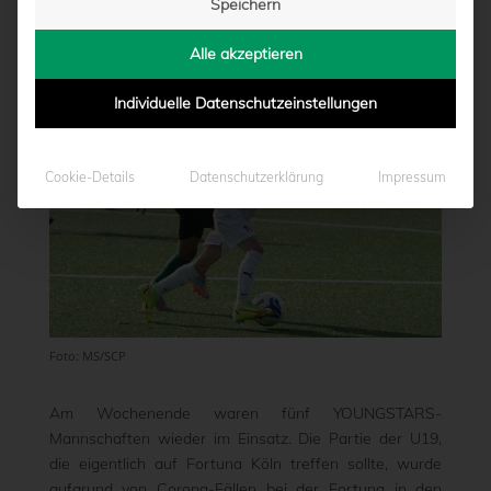
Speichern
von
Moritz Schwegmann
|
02.11.2021 - 11:04
Alle akzeptieren
Individuelle Datenschutzeinstellungen
Cookie-Details
Datenschutzerklärung
Impressum
Foto: MS/SCP
Am Wochenende waren fünf YOUNGSTARS-
Mannschaften wieder im Einsatz. Die Partie der U19,
die eigentlich auf Fortuna Köln treffen sollte, wurde
aufgrund von Corona-Fällen bei der Fortuna in den