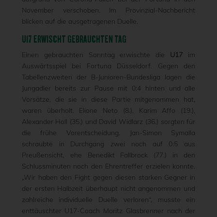
November verschoben. Im Provinzial-Nachbericht
blicken auf die ausgetragenen Duelle.
U17 ERWISCHT GEBRAUCHTEN TAG
Einen gebrauchten Sonntag erwischte die
U17
im
Auswärtsspiel bei Fortuna Düsseldorf. Gegen den
Tabellenzweiten der B-Junioren-Bundesliga lagen die
Jungadler bereits zur Pause mit 0:4 hinten und alle
Vorsätze, die sie in diese Partie mitgenommen hat,
waren überholt. Elione Neto (8.), Karim Affo (19.),
Alexander Holl (35.) und David Widlarz (36.) sorgten für
die frühe Vorentscheidung. Jan-Simon Symalla
schraubte in Durchgang zwei noch auf 0:5 aus
Preußensicht, ehe Benedikt Fallbrock (77.) in den
Schlussminuten noch den Ehrentreffer erzielen konnte.
„Wir haben den Fight gegen diesen starken Gegner in
der ersten Halbzeit überhaupt nicht angenommen und
zahlreiche individuelle Duelle verloren“, musste ein
enttäuschter U17-Coach Moritz Glasbrenner nach der