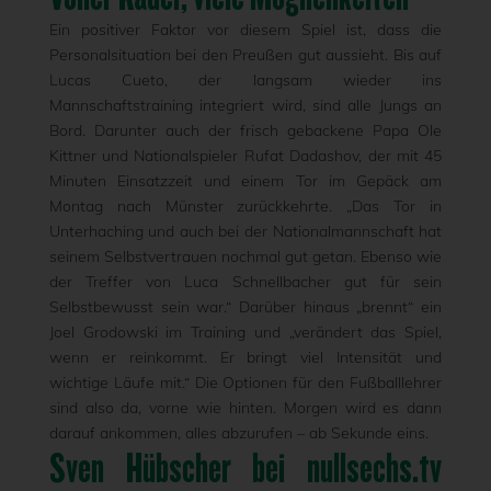
Ein positiver Faktor vor diesem Spiel ist, dass die
Personalsituation bei den Preußen gut aussieht. Bis auf
Lucas Cueto, der langsam wieder ins
Mannschaftstraining integriert wird, sind alle Jungs an
Bord. Darunter auch der frisch gebackene Papa Ole
Kittner und Nationalspieler Rufat Dadashov, der mit 45
Minuten Einsatzzeit und einem Tor im Gepäck am
Montag nach Münster zurückkehrte. „Das Tor in
Unterhaching und auch bei der Nationalmannschaft hat
seinem Selbstvertrauen nochmal gut getan. Ebenso wie
der Treffer von Luca Schnellbacher gut für sein
Selbstbewusst sein war.“ Darüber hinaus „brennt“ ein
Joel Grodowski im Training und „verändert das Spiel,
wenn er reinkommt. Er bringt viel Intensität und
wichtige Läufe mit.“ Die Optionen für den Fußballlehrer
sind also da, vorne wie hinten. Morgen wird es dann
darauf ankommen, alles abzurufen – ab Sekunde eins.
Sven Hübscher bei nullsechs.tv