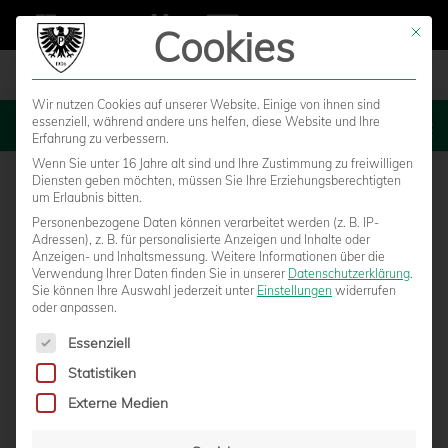
Cookies
Mit die
Wir nutzen Cookies auf unserer Website. Einige von ihnen sind
essenziell, während andere uns helfen, diese Website und Ihre
MENU
Erfahrung zu verbessern.
Wenn Sie unter 16 Jahre alt sind und Ihre Zustimmung zu freiwilligen
Diensten geben möchten, müssen Sie Ihre Erziehungsberechtigten
um Erlaubnis bitten.
Personenbezogene Daten können verarbeitet werden (z. B. IP-
Adressen), z. B. für personalisierte Anzeigen und Inhalte oder
Anzeigen- und Inhaltsmessung.
Weitere Informationen über die
Verwendung Ihrer Daten finden Sie in unserer
Datenschutzerklärung
.
Sie können Ihre Auswahl jederzeit unter
Einstellungen
widerrufen
oder anpassen.
Es folgt eine Liste der Service-Gruppen, für die eine Einwilligun
Essenziell
Statistiken
„EIN GEGNER AUF AUGENHÖHE“: MIT
Externe Medien
VOLLEM KADER INS WICHTIGE HEIMSPIEL