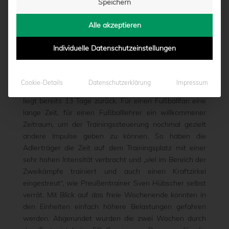
Speichern
GEGEN GROSSASPACH
Alle akzeptieren
von
Moritz Schwegmann
|
18.10.2019 - 14:06
Individuelle Datenschutzeinstellungen
Zwei pflichtspielfreie Wochen sind wieder um, das
Cookie-Details
Datenschutzerklärung
Impressum
Auswärtsspiel beim Spitzenreiter SpVgg Unterhaching
liegt bereits 13 Tage zurück. Für einen Fußballfan eine
lange Zeit, für einen Fußballlehrer ein willkommener
Zeitraum, um der Trainingssteuerung nochmal gezielt
andere Impulse geben zu können. So haben die
Adlerträger die Zeit auf dem Trainingsplatz mit einer
sehr hohen Intensität verbracht und „viel im Bereich der
Zweikämpfe trainiert und auch einen Kraftzirkel
eingestreut“, wie Preußentrainer Sven Hübscher selbst
verrät. Mit Blick auf das freie Wochenende konnten in
den Einheiten einfach höhere Belastungen gefahren
werden. Abgerundet wurden die zwei Wochen durch