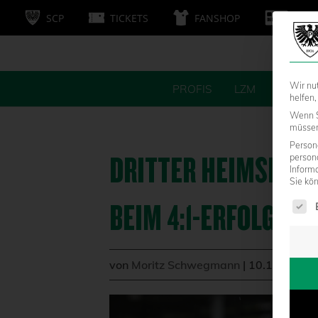
SCP
TICKETS
FANSHOP
MITG
Wir nu
PROFIS
LZM
FANS
helfen,
Wenn S
müssen 
Persone
DRITTER HEIMSIEG 
person
Inform
Sie kö
Es fol
BEIM 4:1-ERFOLG GE
von
Moritz Schwegmann
|
10.10.2020 