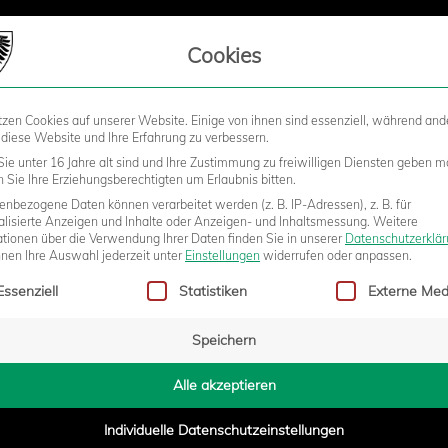
LIEDSCHAFT
Cookies
tzen Cookies auf unserer Website. Einige von ihnen sind essenziell, während and
STADION
BUSINESS
KIDS &
 diese Website und Ihre Erfahrung zu verbessern.
ie unter 16 Jahre alt sind und Ihre Zustimmung zu freiwilligen Diensten geben m
Sie Ihre Erziehungsberechtigten um Erlaubnis bitten.
nbezogene Daten können verarbeitet werden (z. B. IP-Adressen), z. B. für
IN FOLGE: FORMVERBESSERT
alisierte Anzeigen und Inhalte oder Anzeigen- und Inhaltsmessung.
Weitere
ationen über die Verwendung Ihrer Daten finden Sie in unserer
Datenschutzerklä
nnen Ihre Auswahl jederzeit unter
Einstellungen
widerrufen oder anpassen.
gt eine Liste der Service-Gruppen, für die eine Einwilligung erteilt w
GEN LOTTE
Essenziell
Statistiken
Externe Med
Speichern
- 17:09
Alle akzeptieren
Individuelle Datenschutzeinstellungen