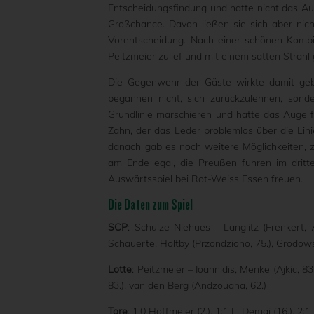
Entscheidungsfindung und hatte nicht das Aug
Großchance. Davon ließen sie sich aber nic
Vorentscheidung. Nach einer schönen Kombin
Peitzmeier zulief und mit einem satten Strahl
Die Gegenwehr der Gäste wirkte damit geb
begannen nicht, sich zurückzulehnen, sond
Grundlinie marschieren und hatte das Auge 
Zahn, der das Leder problemlos über die Lini
danach gab es noch weitere Möglichkeiten, z
am Ende egal, die Preußen fuhren im dritte
Auswärtsspiel bei Rot-Weiss Essen freuen.
Die Daten zum Spiel
SCP
: Schulze Niehues – Langlitz (Frenkert,
Schauerte, Holtby (Przondziono, 75.), Grodowsk
Lotte
: Peitzmeier – Ioannidis, Menke (Ajkic, 83
83.), van den Berg (Andzouana, 62.)
Tore
: 1:0 Hoffmeier (2.), 1:1 L. Demaj (16.), 2:1