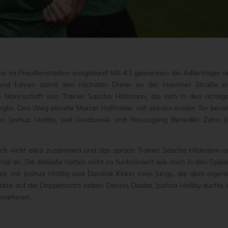
rie im Preußenstadion ausgebaut! Mit 4:1 gewannen die Adlerträger 
 und fuhren damit den nächsten Dreier an der Hammer Straße ei
 Mannschaft von Trainer Sascha Hildmann, die sich in den richtig
egte. Den Weg ebnete Marcel Hoffmeier mit seinem ersten Tor berei
en Joshua Holtby, Joel Grodowski und Neuzugang Benedikt Zahn d
lich nicht alles zusammen und das sprach Trainer Sascha Hildmann a
l an. Die Abläufe hatten nicht so funktioniert wie noch in den Spiel
hte mit Joshua Holtby und Dominik Klann zwei Jungs, die dem eigen
 rückte auf die Doppelsechs neben Dennis Daube, Joshua Holtby durfte 
einnehmen.