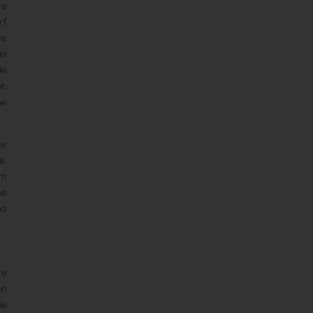
re
rf
se
el
ie
t.
ne
er
e.
im
ne
ha
re
en
ie