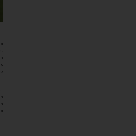
am
n.
en
ts
ie
uf
en
en
im