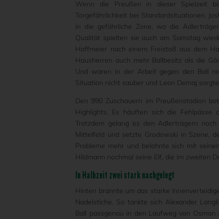
Wenn die Preußen in dieser Spielzeit bi
Torgefährlichkeit bei Standardsituationen. J
in die gefährliche Zone, wo die Adlerträ
Qualität spielten sie auch am Samstag wied
Hoffmeier nach einem Freistoß aus dem Halb
Hausherren auch mehr Ballbesitz als die Gä
Und waren in der Arbeit gegen den Ball nic
Situation nicht sauber und Leon Demaj sorgte
Den 990 Zuschauern im Preußenstadion bot d
Highlights. Es häuften sich die Fehlpässe
Trotzdem gelang es den Adlerträgern noch
Mittelfeld und setzte Grodowski in Szene, d
Probleme mehr und belohnte sich mit seinem 
Hildmann nochmal seine Elf, die im zweiten D
In Halbzeit zwei stark nachgelegt
Hinten brannte um das starke Innenverteidig
Nadelstiche. So tankte sich Alexander Langli
Ball passgenau in den Laufweg von Osman At