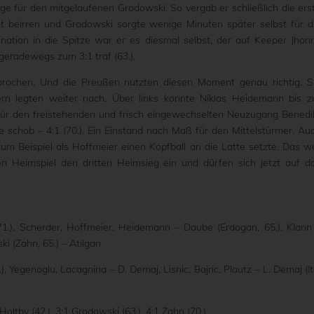
e für den mitgelaufenen Grodowski. So vergab er schließlich die ers
ht beirren und Grodowski sorgte wenige Minuten später selbst für d
ation in die Spitze war er es diesmal selbst, der auf Keeper Jhon
 geradewegs zum 3:1 traf (63.).
rochen. Und die Preußen nutzten diesen Moment genau richtig. S
ern legten weiter nach. Über links konnte Niklas Heidemann bis z
für den freistehenden und frisch eingewechselten Neuzugang Benedi
e schob – 4:1 (70.). Ein Einstand nach Maß für den Mittelstürmer. Au
um Beispiel als Hoffmeier einen Kopfball an die Latte setzte. Das w
n Heimspiel den dritten Heimsieg ein und dürfen sich jetzt auf d
 71.), Scherder, Hoffmeier, Heidemann – Daube (Erdogan, 65.), Klann
i (Zahn, 65.) – Atilgan
.), Yegenoglu, Lacagnina – D. Demaj, Lisnic, Bajric, Plautz – L. Demaj (It
 Holtby (42.), 3:1 Grodowski (63.), 4:1 Zahn (70.)