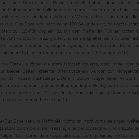
sher eine Stärke unter Beweis gestellt haben, dann ist es ih
oshua Holtby bringt die Bälle immer wieder mit seinem feinen Fuß scha
ger mit dem entscheidenen Willen zu Werke gehen. Und genau die
er aus. Das Spiel war noch keine 180 Sekunden alt, da köpfte Marc
feld zur 1:0-Führung ein (2.). Mit dem Treffer im Rücken hatten d
ste vom Autobahnkreuz, große Chancen erspielten sie sich aber nich
ht in jeder Situation konsequent genug. Simon Scherder klärte ei
 mit einem Schlenzer für den überraschenden 1:1-Ausgleich (16.).
ie Partie, je länger die erste Halbzeit dauerte, aber immer wenig
 auf beiden Seiten, kreierte Offensivszenen wurden zur Mangelwar
 vor der Pause, nachzulegen. Dennis Daube wagte einen Vorstoß 
er im Strafraum auf Joshua Holtby querlegte. Holtby hatte dann kei
ersten Treffer zum 2:1 (42.). In der Pause korrigierte Trainer Sasc
urchgang wieder verbessert auftrat.
er-Duo Scherder und Hoffmeier nichts an, nach vorne gelangen weite
tz stark durch die erste Pressingreihe der Lotteraner und chippte d
ilgan. Der war in dem Augenblick aber zu eigensinnig, verpasste d