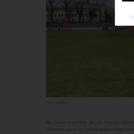
Co
Foto: Sanders
Als Favorit erwartete den SC Preußen Münst
Hildmann schon im Vorfeld angekündigt hatte