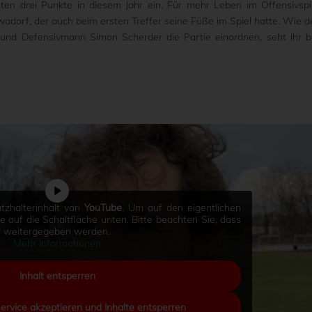
sten drei Punkte in diesem Jahr ein. Für mehr Leben im Offensivspi
wadorf, der auch beim ersten Treffer seine Füße im Spiel hatte. Wie d
 und Defensivmann Simon Scherder die Partie einordnen, seht ihr b
tzhalterinhalt von
YouTube
. Um auf den eigentlichen
Sie auf die Schaltfläche unten. Bitte beachten Sie, dass
er weitergegeben werden.
Mehr Informationen
Inhalt entsperren
Service akzeptieren und Inhalte entsperren