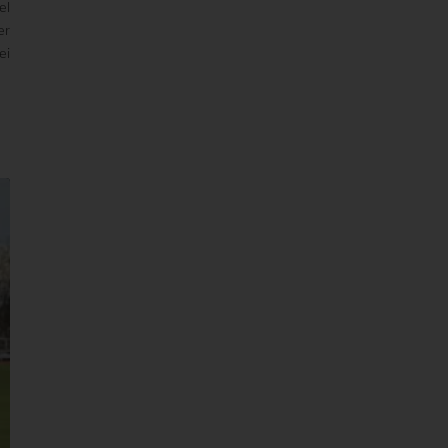
el
er
ei