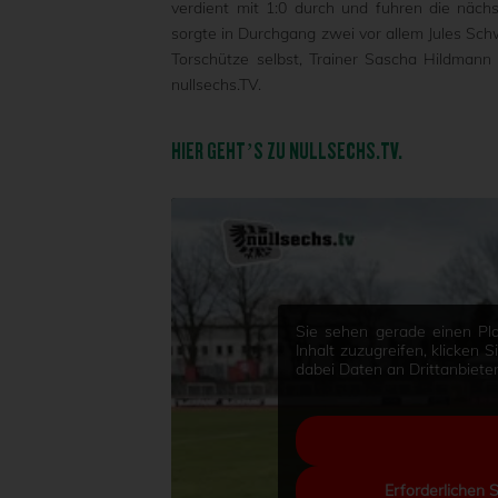
verdient mit 1:0 durch und fuhren die näch
sorgte in Durchgang zwei vor allem Jules Sch
Torschütze selbst, Trainer Sascha Hildmann
nullsechs.TV.
HIER GEHT’S ZU NULLSECHS.TV.
Sie sehen gerade einen Pla
Inhalt zuzugreifen, klicken 
dabei Daten an Drittanbiet
Erforderlichen 