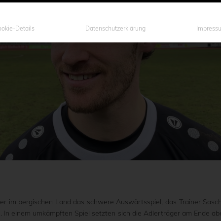
okie-Details
Datenschutzerklärung
Impress
er im bergischen Land das schwere Auswärtsspiel, das Trainer Sasc
. In einem umkämpften Spiel setzten sich die Adlerträger am Ende ab