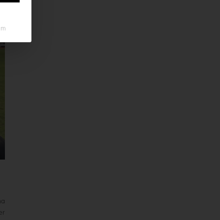
um
ha
er