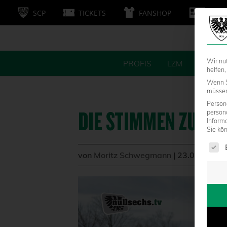
SCP
TICKETS
FANSHOP
MITG
Wir nu
PROFIS
LZM
FANS
helfen,
Wenn S
müssen 
Persone
DIE STIMMEN ZUM 1
person
Inform
Sie kö
Es fol
von
Moritz Schwegmann
|
23.01.2021 