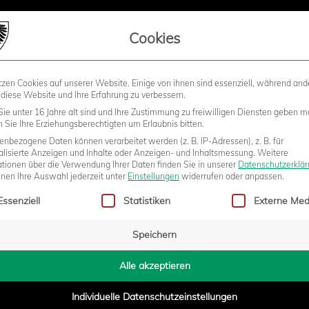
LIEDSCHAFT
Cookies
tzen Cookies auf unserer Website. Einige von ihnen sind essenziell, während and
STADION
BUSINESS
KIDS &
 diese Website und Ihre Erfahrung zu verbessern.
ie unter 16 Jahre alt sind und Ihre Zustimmung zu freiwilligen Diensten geben m
Sie Ihre Erziehungsberechtigten um Erlaubnis bitten.
nbezogene Daten können verarbeitet werden (z. B. IP-Adressen), z. B. für
:0-AUSWÄRTSSIEG
alisierte Anzeigen und Inhalte oder Anzeigen- und Inhaltsmessung.
Weitere
ationen über die Verwendung Ihrer Daten finden Sie in unserer
Datenschutzerklä
nnen Ihre Auswahl jederzeit unter
Einstellungen
widerrufen oder anpassen.
gt eine Liste der Service-Gruppen, für die eine Einwilligung erteilt w
Essenziell
Statistiken
Externe Med
- 16:32
Speichern
Alle akzeptieren
Individuelle Datenschutzeinstellungen