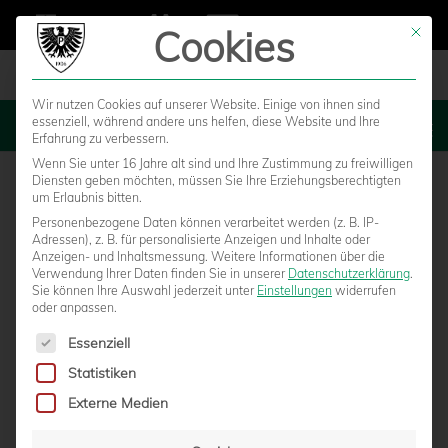
Cookies
Mit die
Wir nutzen Cookies auf unserer Website. Einige von ihnen sind
essenziell, während andere uns helfen, diese Website und Ihre
MENU
Erfahrung zu verbessern.
Wenn Sie unter 16 Jahre alt sind und Ihre Zustimmung zu freiwilligen
Diensten geben möchten, müssen Sie Ihre Erziehungsberechtigten
um Erlaubnis bitten.
Personenbezogene Daten können verarbeitet werden (z. B. IP-
Adressen), z. B. für personalisierte Anzeigen und Inhalte oder
Anzeigen- und Inhaltsmessung.
Weitere Informationen über die
Verwendung Ihrer Daten finden Sie in unserer
Datenschutzerklärung
.
Sie können Ihre Auswahl jederzeit unter
Einstellungen
widerrufen
oder anpassen.
Es folgt eine Liste der Service-Gruppen, für die eine Einwilligun
Essenziell
Statistiken
DER SC PREUSSEN ALS DER EMOTIONALE S
Externe Medien
TANDORTFAKTOR IM MÜNSTERLAND