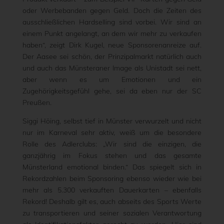
oder Werbebanden gegen Geld. Doch die Zeiten des
ausschließlichen Hardselling sind vorbei. Wir sind an
einem Punkt angelangt, an dem wir mehr zu verkaufen
haben“, zeigt Dirk Kugel, neue Sponsorenanreize auf.
Der Aasee sei schön, der Prinzipalmarkt natürlich auch
und auch das Münsteraner Image als Unistadt sei nett,
aber wenn es um Emotionen und ein
Zugehörigkeitsgefühl gehe, sei da eben nur der SC
Preußen.
Siggi Höing, selbst tief in Münster verwurzelt und nicht
nur im Karneval sehr aktiv, weiß um die besondere
Rolle des Adlerclubs: „Wir sind die einzigen, die
ganzjährig im Fokus stehen und das gesamte
Münsterland emotional binden.“ Das spiegelt sich in
Rekordzahlen beim Sponsoring ebenso wieder wie bei
mehr als 5.300 verkauften Dauerkarten – ebenfalls
Rekord! Deshalb gilt es, auch abseits des Sports Werte
zu transportieren und seiner sozialen Verantwortung