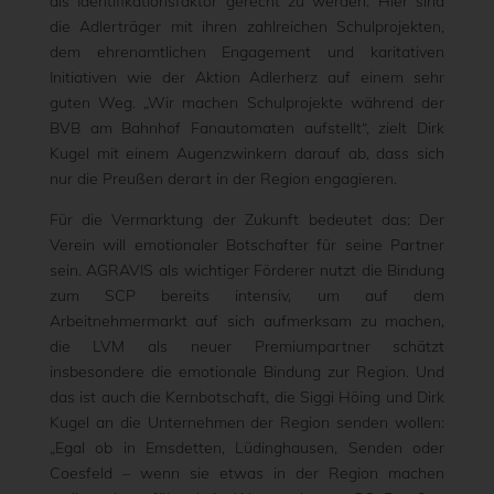
als Identifikationsfaktor gerecht zu werden. Hier sind
die Adlerträger mit ihren zahlreichen Schulprojekten,
dem ehrenamtlichen Engagement und karitativen
Initiativen wie der Aktion Adlerherz auf einem sehr
guten Weg. „Wir machen Schulprojekte während der
BVB am Bahnhof Fanautomaten aufstellt“, zielt Dirk
Kugel mit einem Augenzwinkern darauf ab, dass sich
nur die Preußen derart in der Region engagieren.
Für die Vermarktung der Zukunft bedeutet das: Der
Verein will emotionaler Botschafter für seine Partner
sein. AGRAVIS als wichtiger Förderer nutzt die Bindung
zum SCP bereits intensiv, um auf dem
Arbeitnehmermarkt auf sich aufmerksam zu machen,
die LVM als neuer Premiumpartner schätzt
insbesondere die emotionale Bindung zur Region. Und
das ist auch die Kernbotschaft, die Siggi Höing und Dirk
Kugel an die Unternehmen der Region senden wollen:
„Egal ob in Emsdetten, Lüdinghausen, Senden oder
Coesfeld – wenn sie etwas in der Region machen