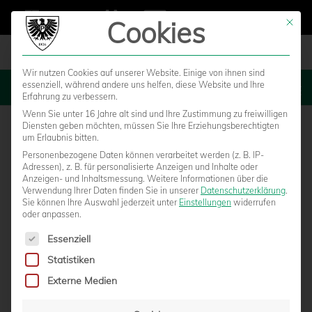
Cookies
Mit die
Wir nutzen Cookies auf unserer Website. Einige von ihnen sind
essenziell, während andere uns helfen, diese Website und Ihre
MENU
Erfahrung zu verbessern.
Wenn Sie unter 16 Jahre alt sind und Ihre Zustimmung zu freiwilligen
Diensten geben möchten, müssen Sie Ihre Erziehungsberechtigten
um Erlaubnis bitten.
Personenbezogene Daten können verarbeitet werden (z. B. IP-
Adressen), z. B. für personalisierte Anzeigen und Inhalte oder
Anzeigen- und Inhaltsmessung.
Weitere Informationen über die
Verwendung Ihrer Daten finden Sie in unserer
Datenschutzerklärung
.
Sie können Ihre Auswahl jederzeit unter
Einstellungen
widerrufen
oder anpassen.
Es folgt eine Liste der Service-Gruppen, für die eine Einwilligun
Essenziell
Statistiken
BUNDESLIGA-REFEREE PETERSEN PFEIFT
Externe Medien
GEGEN JENA