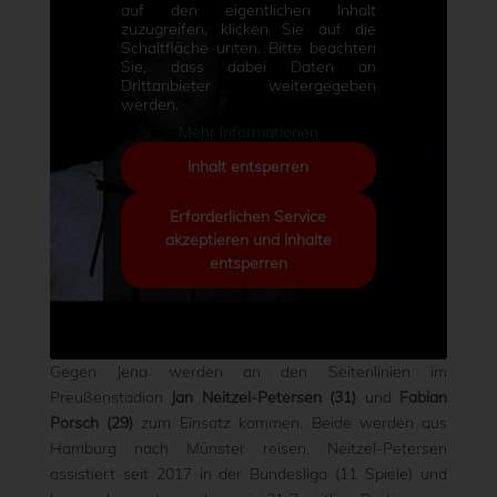
auf den eigentlichen Inhalt
zuzugreifen, klicken Sie auf die
Schaltfläche unten. Bitte beachten
Sie, dass dabei Daten an
Drittanbieter weitergegeben
werden.
Mehr Informationen
Inhalt entsperren
Erforderlichen Service
akzeptieren und Inhalte
entsperren
Gegen Jena werden an den Seitenlinien im
Preußenstadion
Jan Neitzel-Petersen (31)
und
Fabian
Porsch (29)
zum Einsatz kommen. Beide werden aus
Hamburg nach Münster reisen. Neitzel-Petersen
assistiert seit 2017 in der Bundesliga (11 Spiele) und