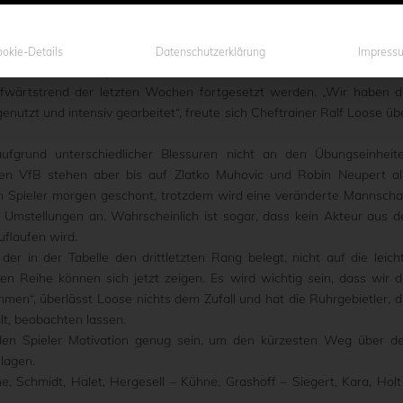
in der nächsten Spielzeit zu sichern, bedarf es entweder den viert
 aber den Einzug in das Finale des Westfalenpokals.
er am Dienstag (19 Uhr) im Preußenstadion auf den Oberligisten V
okie-Details
Datenschutzerklärung
Impress
en in den Auswärtsspielen beim VfL Osnabrück und dem Chemnitzer 
fwärtstrend der letzten Wochen fortgesetzt werden. „Wir haben d
nutzt und intensiv gearbeitet“, freute sich Cheftrainer Ralf Loose üb
 aufgrund unterschiedlicher Blessuren nicht an den Übungseinheit
en VfB stehen aber bis auf Zlatko Muhovic und Robin Neupert al
in Spieler morgen geschont, trotzdem wird eine veränderte Mannscha
 Umstellungen an. Wahrscheinlich ist sogar, dass kein Akteur aus d
uflaufen wird.
r in der Tabelle den drittletzten Rang belegt, nicht auf die leich
en Reihe können sich jetzt zeigen. Es wird wichtig sein, dass wir d
en“, überlässt Loose nichts dem Zufall und hat die Ruhrgebietler, d
lt, beobachten lassen.
den Spieler Motivation genug sein, um den kürzesten Weg über d
lagen.
, Schmidt, Halet, Hergesell – Kühne, Grashoff – Siegert, Kara, Holt