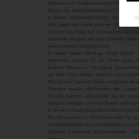
Teilnahme am traditionsreichen Pokal auch 
Rang in der Abschlusstabelle der 3. Liga oder
In diesem Wettbewerb treffen die Adlerträg
Co
Hüls. Nach den zuletzt positiven Ergebniss
soll auch im Pokal auf Landesebene der Au
eineinhalb Wochen seit dem Chemnitz-Spiel ge
eine komplette Trainingswoche.
In dieser haben allerdings einige Spieler
teilnehmen können. Für die Partie gegen d
anderen Akteure zur Verfügung. „Es wird ke
auf dem Platz stehen“, deutete Loose einige
Startelf des Chemnitz-Spiels von Beginn an a
Trotzdem werden die Preußen den Gegner, de
Schulter nehmen. „Die Spieler aus der zweit
Aufgabe erledigen und eine Runde weiterkomm
er für eine schwer bespielbare Mannschaft hä
Die Atmosphäre im DFB-Pokal sollte für je
Westfalenpokal in die 1. Hauptrunde einzusch
Mögliche Aufstellung: Schulze Niehues – Röhe
Krohne