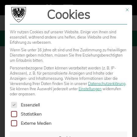
Cookies
Mit die
Wir nutzen Cookies auf unserer Website. Einige von ihnen sind
essenziell, während andere uns helfen, diese Website und Ihre
MENU
Erfahrung zu verbessern.
Wenn Sie unter 16 Jahre alt sind und Ihre Zustimmung zu freiwilligen
Diensten geben möchten, müssen Sie Ihre Erziehungsberechtigten
um Erlaubnis bitten.
Personenbezogene Daten können verarbeitet werden (z. B. IP-
Adressen), z. B. für personalisierte Anzeigen und Inhalte oder
Anzeigen- und Inhaltsmessung.
Weitere Informationen über die
Verwendung Ihrer Daten finden Sie in unserer
Datenschutzerklärung
.
Sie können Ihre Auswahl jederzeit unter
Einstellungen
widerrufen
oder anpassen.
Es folgt eine Liste der Service-Gruppen, für die eine Einwilligun
Essenziell
Statistiken
ARNE BAREZ ÜBERNIMMT IM SOMMER DAS
Externe Medien
TRAINERAMT BEI DER U19