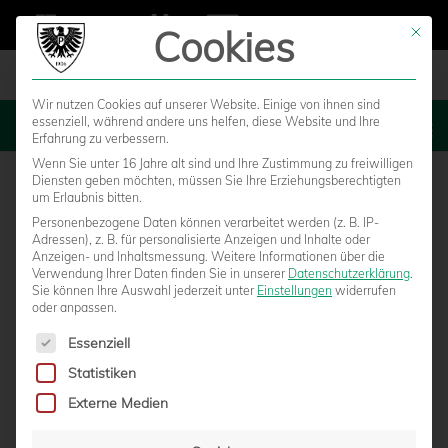
Cookies
Mit die
Wir nutzen Cookies auf unserer Website. Einige von ihnen sind
essenziell, während andere uns helfen, diese Website und Ihre
MENU
Erfahrung zu verbessern.
Wenn Sie unter 16 Jahre alt sind und Ihre Zustimmung zu freiwilligen
Diensten geben möchten, müssen Sie Ihre Erziehungsberechtigten
um Erlaubnis bitten.
Personenbezogene Daten können verarbeitet werden (z. B. IP-
Adressen), z. B. für personalisierte Anzeigen und Inhalte oder
Anzeigen- und Inhaltsmessung.
Weitere Informationen über die
Verwendung Ihrer Daten finden Sie in unserer
Datenschutzerklärung
.
Sie können Ihre Auswahl jederzeit unter
Einstellungen
widerrufen
oder anpassen.
Es folgt eine Liste der Service-Gruppen, für die eine Einwilligun
Essenziell
Statistiken
AMTSZEIT TURNUSGEMÄSS BEENDET – P
Externe Medien
RÄSIDIUM ARBEITET BIS ZUR M