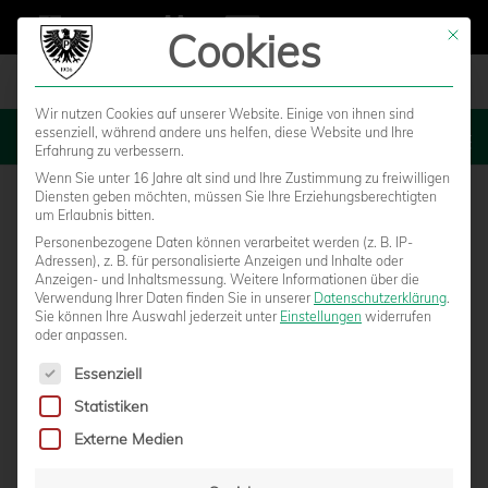
Cookies
Mit die
Wir nutzen Cookies auf unserer Website. Einige von ihnen sind
essenziell, während andere uns helfen, diese Website und Ihre
MENU
Erfahrung zu verbessern.
Wenn Sie unter 16 Jahre alt sind und Ihre Zustimmung zu freiwilligen
Diensten geben möchten, müssen Sie Ihre Erziehungsberechtigten
um Erlaubnis bitten.
Personenbezogene Daten können verarbeitet werden (z. B. IP-
Adressen), z. B. für personalisierte Anzeigen und Inhalte oder
Anzeigen- und Inhaltsmessung.
Weitere Informationen über die
Verwendung Ihrer Daten finden Sie in unserer
Datenschutzerklärung
.
Sie können Ihre Auswahl jederzeit unter
Einstellungen
widerrufen
oder anpassen.
Es folgt eine Liste der Service-Gruppen, für die eine Einwilligun
Essenziell
Statistiken
ALOIS SCHWARTZ IN ELVERSBERG ZUM
Externe Medien
LETZTEN MAL AN DER SEITENLINIE