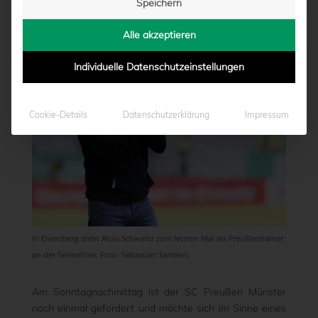
Speichern
von
Marcel Weskamp
|
14.05.2026 - 13:00
Alle akzeptieren
Individuelle Datenschutzeinstellungen
Cookie-Details
Datenschutzerklärung
Impressum
In Elversberg steht Alois Schwartz zum letzten Mal als Preußentrainer
an der Seitenlinie. Foto: Sebastian Sanders
Am Sonntagnachmittag ist der SC Preußen Münster
noch einmal gefordert und möchte sich im Sinne eines