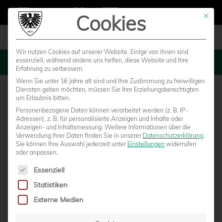
Cookies
Mit die
Wir nutzen Cookies auf unserer Website. Einige von ihnen sind
essenziell, während andere uns helfen, diese Website und Ihre
MENU
Erfahrung zu verbessern.
Wenn Sie unter 16 Jahre alt sind und Ihre Zustimmung zu freiwilligen
Diensten geben möchten, müssen Sie Ihre Erziehungsberechtigten
um Erlaubnis bitten.
Personenbezogene Daten können verarbeitet werden (z. B. IP-
Adressen), z. B. für personalisierte Anzeigen und Inhalte oder
Anzeigen- und Inhaltsmessung.
Weitere Informationen über die
Verwendung Ihrer Daten finden Sie in unserer
Datenschutzerklärung
.
Sie können Ihre Auswahl jederzeit unter
Einstellungen
widerrufen
oder anpassen.
Es folgt eine Liste der Service-Gruppen, für die eine Einwilligun
Essenziell
Statistiken
9ER-TICKET: JETZT
Externe Medien
RÜCKRUNDENDAUERKARTE SICHERN UND