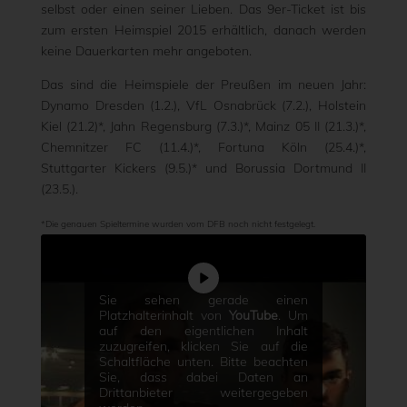
selbst oder einen seiner Lieben. Das 9er-Ticket ist bis
zum ersten Heimspiel 2015 erhältlich, danach werden
keine Dauerkarten mehr angeboten.
Das sind die Heimspiele der Preußen im neuen Jahr:
Dynamo Dresden (1.2.), VfL Osnabrück (7.2.), Holstein
Kiel (21.2)*, Jahn Regensburg (7.3.)*, Mainz 05 II (21.3.)*,
Chemnitzer FC (11.4.)*, Fortuna Köln (25.4.)*,
Stuttgarter Kickers (9.5.)* und Borussia Dortmund II
(23.5.).
*Die genauen Spieltermine wurden vom DFB noch nicht festgelegt.
Sie sehen gerade einen
Platzhalterinhalt von
YouTube
. Um
auf den eigentlichen Inhalt
zuzugreifen, klicken Sie auf die
Schaltfläche unten. Bitte beachten
Sie, dass dabei Daten an
Drittanbieter weitergegeben