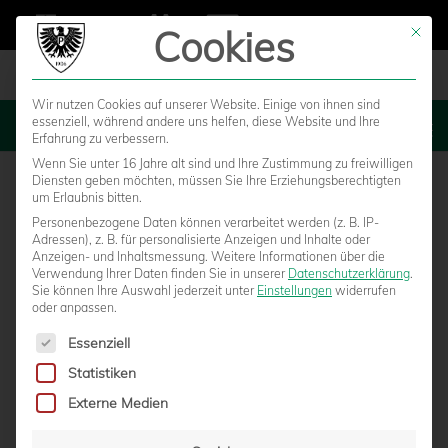
Cookies
Mit die
Wir nutzen Cookies auf unserer Website. Einige von ihnen sind
essenziell, während andere uns helfen, diese Website und Ihre
MENU
Erfahrung zu verbessern.
Wenn Sie unter 16 Jahre alt sind und Ihre Zustimmung zu freiwilligen
Diensten geben möchten, müssen Sie Ihre Erziehungsberechtigten
um Erlaubnis bitten.
Personenbezogene Daten können verarbeitet werden (z. B. IP-
Adressen), z. B. für personalisierte Anzeigen und Inhalte oder
Anzeigen- und Inhaltsmessung.
Weitere Informationen über die
Verwendung Ihrer Daten finden Sie in unserer
Datenschutzerklärung
.
Sie können Ihre Auswahl jederzeit unter
Einstellungen
widerrufen
oder anpassen.
Es folgt eine Liste der Service-Gruppen, für die eine Einwilligun
Essenziell
Statistiken
3. PREUSSEN-MATINEE: FRANK W
Externe Medien
ESTERMANN UND SIMON SCHERDER ZU G