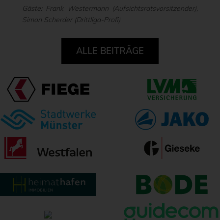
Gäste: Frank Westermann (Aufsichtsratsvorsitzender),
Simon Scherder (Drittliga-Profi)
ALLE BEITRÄGE