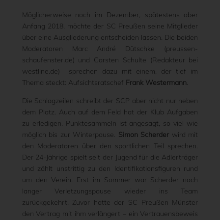
Möglicherweise noch im Dezember, spätestens aber
Anfang 2018, möchte der SC Preußen seine Mitglieder
über eine Ausgliederung entscheiden lassen. Die beiden
Moderatoren Marc André Dütschke (preussen-
schaufenster.de) und Carsten Schulte (Redakteur bei
westline.de) sprechen dazu mit einem, der tief im
Thema steckt: Aufsichtsratschef
Frank Westermann
.
Die Schlagzeilen schreibt der SCP aber nicht nur neben
dem Platz. Auch auf dem Feld hat der Klub Aufgaben
zu erledigen. Punktesammeln ist angesagt, so viel wie
möglich bis zur Winterpause.
Simon Scherder
wird mit
den Moderatoren über den sportlichen Teil sprechen.
Der 24-Jährige spielt seit der Jugend für die Adlerträger
und zählt unstrittig zu den Identifikationsfiguren rund
um den Verein. Erst im Sommer war Scherder nach
langer Verletzungspause wieder ins Team
zurückgekehrt. Zuvor hatte der SC Preußen Münster
den Vertrag mit ihm verlängert – ein Vertrauensbeweis