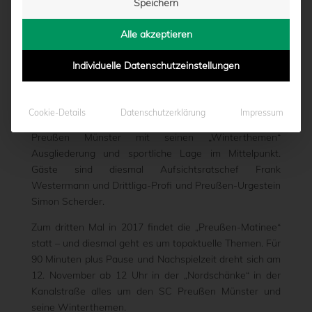
Speichern
AST
Alle akzeptieren
von
Marcel Weskamp
|
07.11.2017 - 13:01
Individuelle Datenschutzeinstellungen
Die Talk-Serie „Preußen-Matinee“ geht in ihre 3.
Cookie-Details
Datenschutzerklärung
Impressum
Auflage. Am Sonntag, 12. November, steht der SC
Preußen Münster mit seinen „Winterthemen“
Ausgliederung und sportliche Lage im Mittelpunkt.
Gäste sind diesmal Aufsichtsratschef Frank
Westermann und Drittliga-Profi und Preußen-Urgestein
Simon Scherder.
Zum dritten Mal in 2017 findet die „Preußen-Matinee“
statt – und diesmal geht es um topaktuelle Themen. Für
90 Minuten plus Pause und Nachspielzeit dreht sich am
12. November ab 12 Uhr in der „Nordschänke“ in der
Kanalstraße alles um den SC Preußen Münster und
seine Winterthemen.