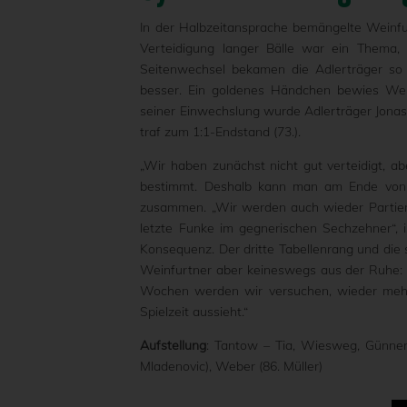
In der Halbzeitansprache bemängelte Weinfu
Verteidigung langer Bälle war ein Thema
Seitenwechsel bekamen die Adlerträger so m
besser. Ein goldenes Händchen bewies Wei
seiner Einwechslung wurde Adlerträger Jonas
traf zum 1:1-Endstand (73.).
„Wir haben zunächst nicht gut verteidigt, a
bestimmt. Deshalb kann man am Ende von ei
zusammen. „Wir werden auch wieder Partien
letzte Funke im gegnerischen Sechzehner“, 
Konsequenz. Der dritte Tabellenrang und die
Weinfurtner aber keineswegs aus der Ruhe: „
Wochen werden wir versuchen, wieder meh
Spielzeit aussieht.“
Aufstellung
: Tantow – Tia, Wiesweg, Günner,
Mladenovic), Weber (86. Müller)