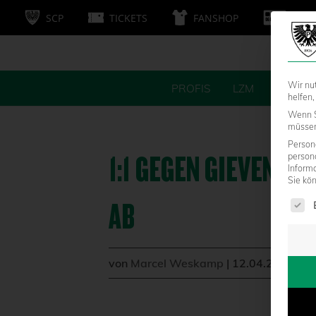
SCP
TICKETS
FANSHOP
MITG
Wir nu
PROFIS
LZM
FANS
helfen,
Wenn S
müssen 
Persone
1:1 GEGEN GIEVENBE
person
Inform
Sie kö
Es fol
AB
von
Marcel Weskamp
|
12.04.2015 - 1