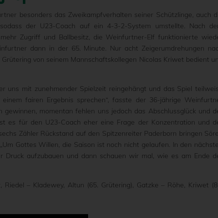
rtner besonders das Zweikampfverhalten seiner Schützlinge, auch d
, sodass der U23-Coach auf ein 4-3-2-System umstellte. Nach d
ehr Zugriff und Ballbesitz, die Weinfurtner-Elf funktionierte wied
nfurtner dann in der 65. Minute. Nur acht Zeigerumdrehungen na
 Grütering von seinem Mannschaftskollegen Nicolas Kriwet bedient u
ber uns mit zunehmender Spielzeit reingehängt und das Spiel teilwei
nem fairen Ergebnis sprechen“, fasste der 36-jährige Weinfurtn
 gewinnen, momentan fehlen uns jedoch das Abschlussglück und d
ist es für den U23-Coach eher eine Frage der Konzentration und d
 sechs Zähler Rückstand auf den Spitzenreiter Paderborn bringen Sör
Um Gottes Willen, die Saison ist noch nicht gelaufen. In den nächst
r Druck aufzubauen und dann schauen wir mal, wie es am Ende d
 Riedel – Kladewey, Altun (65. Grütering), Gatzke – Röhe, Kriwet (8