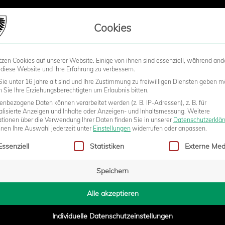
LIEDSCHAFT
Cookies
tzen Cookies auf unserer Website. Einige von ihnen sind essenziell, während and
STADION
BUSINESS
KIDS &
 diese Website und Ihre Erfahrung zu verbessern.
ie unter 16 Jahre alt sind und Ihre Zustimmung zu freiwilligen Diensten geben m
Sie Ihre Erziehungsberechtigten um Erlaubnis bitten.
nbezogene Daten können verarbeitet werden (z. B. IP-Adressen), z. B. für
CK: U23 RUTSCHT AUF RANG DREI
alisierte Anzeigen und Inhalte oder Anzeigen- und Inhaltsmessung.
Weitere
ationen über die Verwendung Ihrer Daten finden Sie in unserer
Datenschutzerklä
nnen Ihre Auswahl jederzeit unter
Einstellungen
widerrufen oder anpassen.
gt eine Liste der Service-Gruppen, für die eine Einwilligung erteilt w
Essenziell
Statistiken
Externe Med
Speichern
9:39
Alle akzeptieren
Individuelle Datenschutzeinstellungen