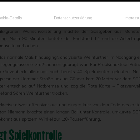
iv in die Partie gehen, um etwas zu holen. Aber jeder hat Bock. Es i
nfurtner seine Motivationstricks am 21. Spieltag der Westfalenli
 waren seine Schützlinge beim Stadtrivalen so oder so bis in d
okie-Details
Datenschutzerklärung
Impress
igabetrieb wollte die U23 des SC Preußen 06 e.V. Münster mal wied
weiß-grünen Wunschvorstellung machte der Gastgeber aus Münste
ng. Nach 90 Minuten lautete der Endstand 1:1 und die Adlerträg
benseite verbuchen.
r das normale Maß hinausging“, analysierte Weinfurtner im Nachgang e
h liegengelassene Großchancen geprägt war. Für Preußenakteur Patri
Gievenbeck allerdings nach bereits 40 Spielminuten gelaufen. Na
ungs von der Hammer Straße unklug, Günner kam 20 Meter vor dem SC
hter entschied auf Notbremse und zog die Rote Karte – Platzverwei
efand Sören Weinfurtner trocken.
ielweise etwas offensiver aus und gingen kurz vor dem Ende des erst
stan Niemann brachte einen langen Ball unter Kontrolle, umkurvte SC
konnt aus spitzem Winkel zur 1:0-Pausenführung.
t Spielkontrolle