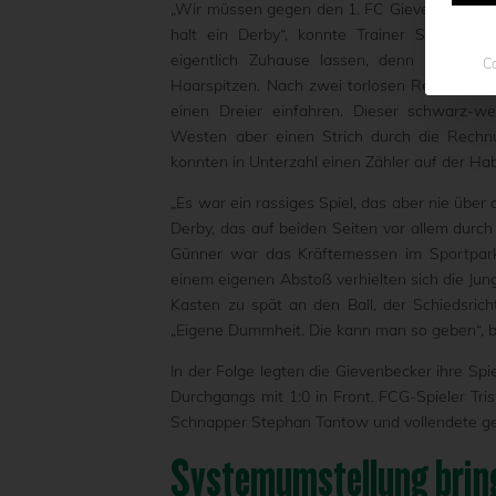
„Wir müssen gegen den 1. FC Gievenbeck posit
halt ein Derby“, konnte Trainer Sören Wei
eigentlich Zuhause lassen, denn motiviert
Co
Haarspitzen. Nach zwei torlosen Remis im L
einen Dreier einfahren. Dieser schwarz-
Westen aber einen Strich durch die Rechnu
konnten in Unterzahl einen Zähler auf der Ha
„Es war ein rassiges Spiel, das aber nie übe
Derby, das auf beiden Seiten vor allem durc
Günner war das Kräftemessen im Sportpark 
einem eigenen Abstoß verhielten sich die J
Kasten zu spät an den Ball, der Schiedsric
„Eigene Dummheit. Die kann man so geben“, b
In der Folge legten die Gievenbecker ihre Sp
Durchgangs mit 1:0 in Front. FCG-Spieler Tri
Schnapper Stephan Tantow und vollendete ge
Systemumstellung bring