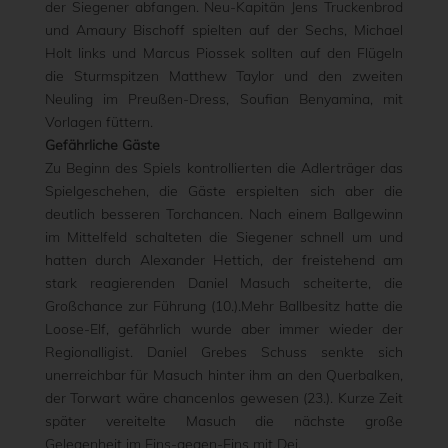
der Siegener abfangen. Neu-Kapitän Jens Truckenbrod
und Amaury Bischoff spielten auf der Sechs, Michael
Holt links und Marcus Piossek sollten auf den Flügeln
die Sturmspitzen Matthew Taylor und den zweiten
Neuling im Preußen-Dress, Soufian Benyamina, mit
Vorlagen füttern.
Gefährliche Gäste
Zu Beginn des Spiels kontrollierten die Adlerträger das
Spielgeschehen, die Gäste erspielten sich aber die
deutlich besseren Torchancen. Nach einem Ballgewinn
im Mittelfeld schalteten die Siegener schnell um und
hatten durch Alexander Hettich, der freistehend am
stark reagierenden Daniel Masuch scheiterte, die
Großchance zur Führung (10.).Mehr Ballbesitz hatte die
Loose-Elf, gefährlich wurde aber immer wieder der
Regionalligist. Daniel Grebes Schuss senkte sich
unerreichbar für Masuch hinter ihm an den Querbalken,
der Torwart wäre chancenlos gewesen (23.). Kurze Zeit
später vereitelte Masuch die nächste große
Gelegenheit im Eins-gegen-Eins mit Dej.