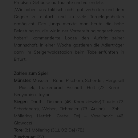
Preußen-Gehäuse auftauchte und vollendete.
„Wir haben uns taktisch nicht gut verhalten und dem
Gegner zu einfach und zu viele Torgelegenheiten
ermöglicht. Den Jungs merkte man heute die hohe
Belastung an, die wir in der Vorbereitung angeschlagen
haben“, kommentierte Loose den Auftritt seiner
Mannschaft. In einer Woche gastieren die Adlerträger
dann im Steigerwaldstadion beim Tabellenfünften in
Erfurt.
Zahlen zum Spiel:
Münster:
Masuch – Röhe, Pischorn, Scherder, Hergesell
– Piossek, Truckenbrod, Bischoff, Holt (72. Kara) –
Benyamina, Taylor
Siegen:
Dauth- Dalman (46. Koronkiewicz),Tipuric (72.
Schadeberg), Weber, Eichmeier (73. Arslan) – Zah –
Möllering, Hettich, Grebe, Dej – Veselinovic (46.
Glowacz)
Tore:
0:1 Möllering (31.), 0:2 Dej (78.)
Zuschauer:
653