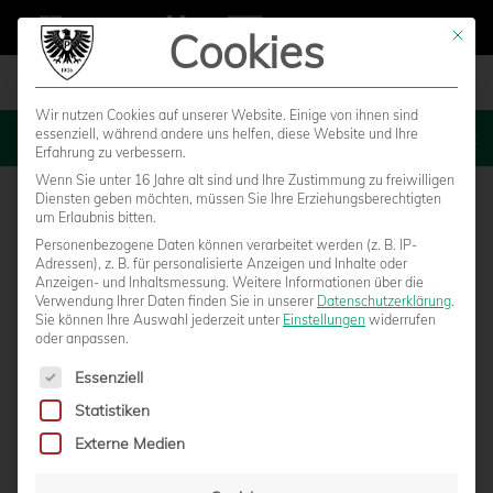
Cookies
Mit die
Wir nutzen Cookies auf unserer Website. Einige von ihnen sind
essenziell, während andere uns helfen, diese Website und Ihre
MENU
Erfahrung zu verbessern.
Wenn Sie unter 16 Jahre alt sind und Ihre Zustimmung zu freiwilligen
Diensten geben möchten, müssen Sie Ihre Erziehungsberechtigten
um Erlaubnis bitten.
Personenbezogene Daten können verarbeitet werden (z. B. IP-
Adressen), z. B. für personalisierte Anzeigen und Inhalte oder
Anzeigen- und Inhaltsmessung.
Weitere Informationen über die
Verwendung Ihrer Daten finden Sie in unserer
Datenschutzerklärung
.
Sie können Ihre Auswahl jederzeit unter
Einstellungen
widerrufen
oder anpassen.
Es folgt eine Liste der Service-Gruppen, für die eine Einwilligun
Essenziell
Statistiken
0:2-NIEDERLAGE IM LETZTEN TESTSPIEL
Externe Medien
GEGEN SIEGEN