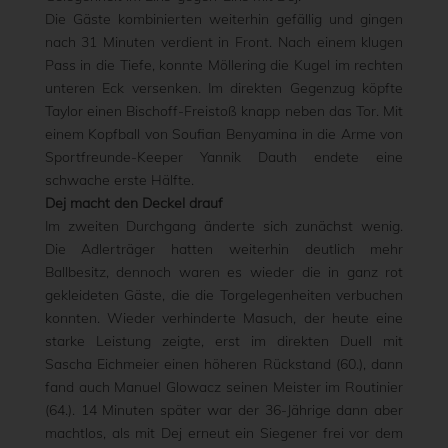
Die Gäste kombinierten weiterhin gefällig und gingen
nach 31 Minuten verdient in Front. Nach einem klugen
Pass in die Tiefe, konnte Möllering die Kugel im rechten
unteren Eck versenken. Im direkten Gegenzug köpfte
Taylor einen Bischoff-Freistoß knapp neben das Tor. Mit
einem Kopfball von Soufian Benyamina in die Arme von
Sportfreunde-Keeper Yannik Dauth endete eine
schwache erste Hälfte.
Dej macht den Deckel drauf
Im zweiten Durchgang änderte sich zunächst wenig.
Die Adlerträger hatten weiterhin deutlich mehr
Ballbesitz, dennoch waren es wieder die in ganz rot
gekleideten Gäste, die die Torgelegenheiten verbuchen
konnten. Wieder verhinderte Masuch, der heute eine
starke Leistung zeigte, erst im direkten Duell mit
Sascha Eichmeier einen höheren Rückstand (60.), dann
fand auch Manuel Glowacz seinen Meister im Routinier
(64.). 14 Minuten später war der 36-Jährige dann aber
machtlos, als mit Dej erneut ein Siegener frei vor dem