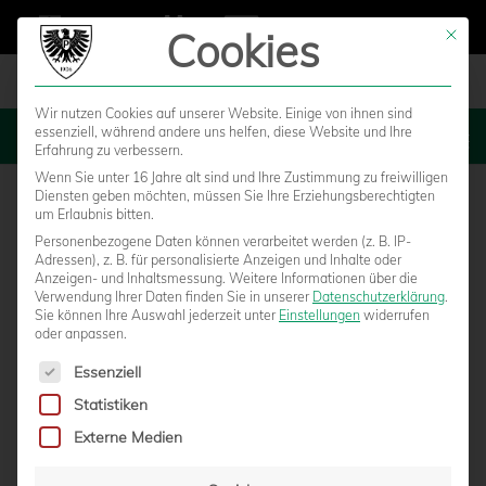
Cookies
Mit die
Wir nutzen Cookies auf unserer Website. Einige von ihnen sind
essenziell, während andere uns helfen, diese Website und Ihre
MENU
Erfahrung zu verbessern.
Wenn Sie unter 16 Jahre alt sind und Ihre Zustimmung zu freiwilligen
Diensten geben möchten, müssen Sie Ihre Erziehungsberechtigten
um Erlaubnis bitten.
Personenbezogene Daten können verarbeitet werden (z. B. IP-
Adressen), z. B. für personalisierte Anzeigen und Inhalte oder
Anzeigen- und Inhaltsmessung.
Weitere Informationen über die
Verwendung Ihrer Daten finden Sie in unserer
Datenschutzerklärung
.
Sie können Ihre Auswahl jederzeit unter
Einstellungen
widerrufen
oder anpassen.
Es folgt eine Liste der Service-Gruppen, für die eine Einwilligun
Essenziell
Statistiken
Externe Medien