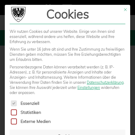
Cookies
Mit die
Wir nutzen Cookies auf unserer Website. Einige von ihnen sind
essenziell, während andere uns helfen, diese Website und Ihre
MENU
Erfahrung zu verbessern.
Wenn Sie unter 16 Jahre alt sind und Ihre Zustimmung zu freiwilligen
Diensten geben möchten, müssen Sie Ihre Erziehungsberechtigten
um Erlaubnis bitten.
Personenbezogene Daten können verarbeitet werden (z. B. IP-
Adressen), z. B. für personalisierte Anzeigen und Inhalte oder
Anzeigen- und Inhaltsmessung.
Weitere Informationen über die
Verwendung Ihrer Daten finden Sie in unserer
Datenschutzerklärung
.
Sie können Ihre Auswahl jederzeit unter
Einstellungen
widerrufen
oder anpassen.
Es folgt eine Liste der Service-Gruppen, für die eine Einwilligun
Essenziell
Statistiken
ZWEITLIGA-REFEREE HARM OSMERS
Externe Medien
PFEIFT HEIMSPIEL GEGEN WEHEN