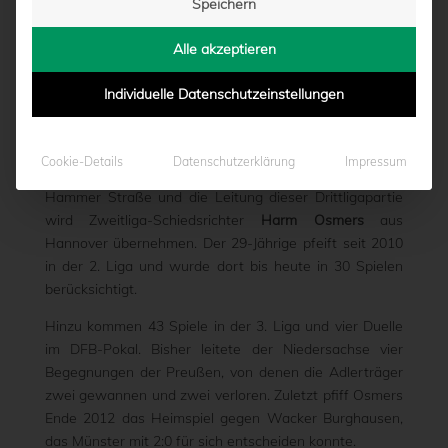
Speichern
WIESBADEN
Alle akzeptieren
von
Marcel Weskamp
|
06.09.2014 - 14:45
Individuelle Datenschutzeinstellungen
Das nächste Heimspiel steht auf dem Programm. Am
Cookie-Details
Datenschutzerklärung
Impressum
Sonntag gastiert der SV Wehen Wiesbaden an der
Hammer Straße und die Leitung dieser Drittligapartie
wird Zweitliga-Schiedsrichter
Harm Osmers
aus
Hannover übernehmen. Der 29-Jährige pfeift seit 2010
in der 2. Liga und wurde dort bis heute in 30 Spielen
berücksichtigt.
Hinzu kommen 43 Spiele in der 3. Liga und vier Duelle
im DFB-Pokal. Bisher leitete der Niedersachse vier
Begegnungen der Preußen, von denen die Adlerträger
zwei gewannen und zwei verloren. Zuletzt pfiff Osmers
Ende 2012 das Heimspiel gegen Wacker Burghausen,
das Münster mit 2:0 für sich entscheiden konnte.